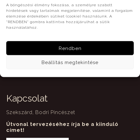
A böngészési élmény fokozása, a személyre szabott
hirdetések vagy tartalmak megjelenítése, valamint a forgalom
elemzése érdekében sütiket (cookie) használunk. A
"RENDBEN" gombra kattintva hozzájárulhat a sütik
használatához.
Rendben
Beállítás megtekintése
Kapcsolat
Szekszárd, Bodri Pincészet
Útvonal tervezéséhez írja be a kiinduló
címet!