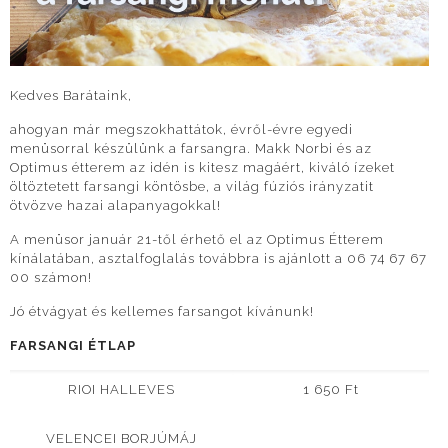
Kedves Barátaink,
ahogyan már megszokhattátok, évről-évre egyedi
menüsorral készülünk a farsangra. Makk Norbi és az
Optimus étterem az idén is kitesz magáért, kiváló ízeket
öltöztetett farsangi köntösbe, a világ fúziós irányzatit
ötvözve hazai alapanyagokkal!
A menüsor január 21-től érhető el az Optimus Étterem
kínálatában, asztalfoglalás továbbra is ajánlott a 06 74 67 67
00 számon!
Jó étvágyat és kellemes farsangot kívánunk!
FARSANGI ÉTLAP
RIOI HALLEVES
1 650 Ft
VELENCEI BORJÚMÁJ