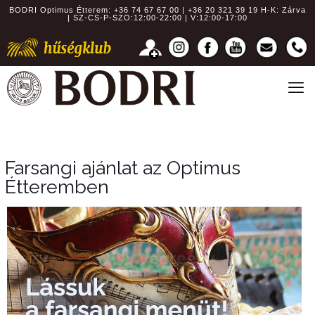
BODRI Optimus Étterem:
+36 74 67 67 00 | +36 20 321 39 19
H-K: Zárva
| SZ-CS-P-SZO:12:00-22:00 | V:12:00-17:00
Farsangi ajánlat az Optimus
Étteremben