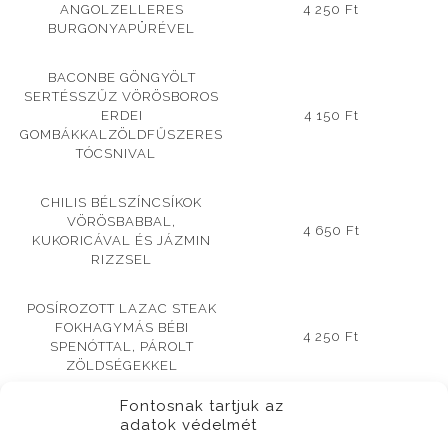
ANGOLZELLERES
4 250 Ft
BURGONYAPÜRÉVEL
BACONBE GÖNGYÖLT
SERTÉSSZŰZ VÖRÖSBOROS
ERDEI
4 150 Ft
GOMBÁKKAL
ZÖLDFŰSZERES
TÓCSNIVAL
CHILIS BÉLSZÍNCSÍKOK
VÖRÖSBABBAL,
4 650 Ft
KUKORICÁVAL ÉS JÁZMIN
RIZZSEL
POSÍROZOTT LAZAC STEAK
FOKHAGYMÁS BÉBI
4 250 Ft
SPENÓTTAL,
PÁROLT
ZÖLDSÉGEKKEL
Fontosnak tartjuk az
MANDULÁS- BANÁNOS
adatok védelmét
1 450 Ft
TIRAMISU