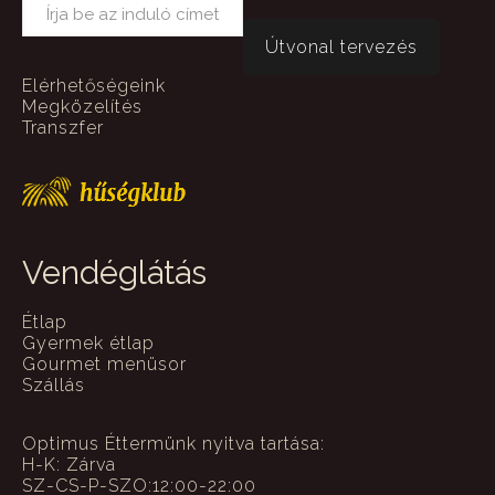
Elérhetőségeink
Megközelítés
Transzfer
Vendéglátás
Étlap
Gyermek étlap
Gourmet menüsor
Szállás
Optimus Éttermünk nyitva tartása:
H-K: Zárva
SZ-CS-P-SZO:12:00-22:00