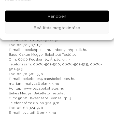
érhető el: http://www.bekeltetes.hu
A területileg illetékes Békéltető Testületekről bővebb
információ itt érhető el:
Rendben
https://bekeltetes.hu/index.php?id=testuletek
Az egyes területileg illetékes Békéltető Testületek
elérhetőségei:
Beállítás megtekintése
Baranya Megyei Békéltető Testület
Cím: 7625 Pécs, Majorossy I. u. 36.
Telefonszám: 06-72-507-154
Fax: 06-72-507-152
E-mail: abeck@pbkik.hu; mbonyar@pbkik.hu
Bács-Kiskun Megyei Békéltető Testület
Cím: 6000 Kecskemét, Árpád krt. 4.
Telefonszám: 06-76-501-500; 06-76-501-525, 06-76-
501-523
Fax: 06-76-501-538
E-mail: bekeltetes@bacsbekeltetes.hu;
mariann.matyus@bkmkik.hu
Honlap: www.bacsbekeltetes.hu
Békés Megyei Békéltető Testület
Cím: 5600 Békéscsaba, Penza ltp. 5.
Telefonszám: 06-66-324-976
Fax: 06-66-324-976
E-mail: eva.toth@bmkik.hu