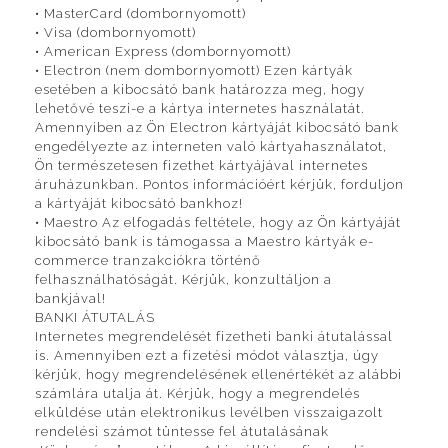
• MasterCard (dombornyomott)
• Visa (dombornyomott)
• American Express (dombornyomott)
• Electron (nem dombornyomott) Ezen kártyák
esetében a kibocsátó bank határozza meg, hogy
lehetővé teszi-e a kártya internetes használatát.
Amennyiben az Ön Electron kártyáját kibocsátó bank
engedélyezte az interneten való kártyahasználatot,
Ön természetesen fizethet kártyájával internetes
áruházunkban. Pontos információért kérjük, forduljon
a kártyáját kibocsátó bankhoz!
• Maestro Az elfogadás feltétele, hogy az Ön kártyáját
kibocsátó bank is támogassa a Maestro kártyák e-
commerce tranzakciókra történő
felhasználhatóságát. Kérjük, konzultáljon a
bankjával!
BANKI ÁTUTALÁS
Internetes megrendelését fizetheti banki átutalással
is. Amennyiben ezt a fizetési módot választja, úgy
kérjük, hogy megrendelésének ellenértékét az alábbi
számlára utalja át. Kérjük, hogy a megrendelés
elküldése után elektronikus levélben visszaigazolt
rendelési számot tüntesse fel átutalásának