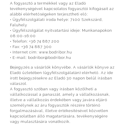
A fogyasztó a termékkel vagy az Eladó
tevékenységével kapcsolatos fogyasztói kifogásait az
alábbi elérhetőségeken terjesztheti elő:
• Ügyfélszolgálati iroda helye: 7100 Szekszárd,
Faluhely
• Ügyfélszolgálat nyitvatartási ideje: Munkanapokon
08:00-16:00
• Telefon: +36 74 887 200
• Fax: +36 74 887 300
• Internet cím: www.bodribor.hu
• E-mail: bodribor@bodribor.hu
Bejegyzés a vásárlók könyvébe. A vásárlók könyve az
Eladó üzletében (ügyfélszolgálatán) elérhető. Az ide
írott bejegyzésekre az Eladó 30 napon belül írásban
válaszol.
A fogyasztó szóban vagy írásban közölheti a
vállalkozással a panaszát, amely a vállalkozásnak,
illetve a vállalkozás érdekében vagy javára eljáró
személynek az áru fogyasztók részére történő
forgalmazásával, illetve értékesítésével közvetlen
kapcsolatban álló magatartására, tevékenységére
vagy mulasztására vonatkozik.