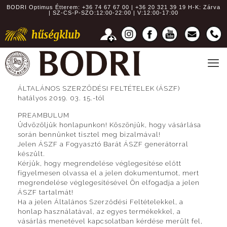
BODRI Optimus Étterem:
+36 74 67 67 00 | +36 20 321 39 19
H-K: Zárva
| SZ-CS-P-SZO:12:00-22:00 | V:12:00-17:00
ÁLTALÁNOS SZERZŐDÉSI FELTÉTELEK (ÁSZF)
hatályos 2019. 03. 15.-tól
PREAMBULUM
Üdvözöljük honlapunkon! Köszönjük, hogy vásárlása
során bennünket tisztel meg bizalmával!
Jelen ÁSZF a Fogyasztó Barát ÁSZF generátorral
készült.
Kérjük, hogy megrendelése véglegesítése előtt
figyelmesen olvassa el a jelen dokumentumot, mert
megrendelése véglegesítésével Ön elfogadja a jelen
ÁSZF tartalmát!
Ha a jelen Általános Szerződési Feltételekkel, a
honlap használatával, az egyes termékekkel, a
vásárlás menetével kapcsolatban kérdése merült fel,