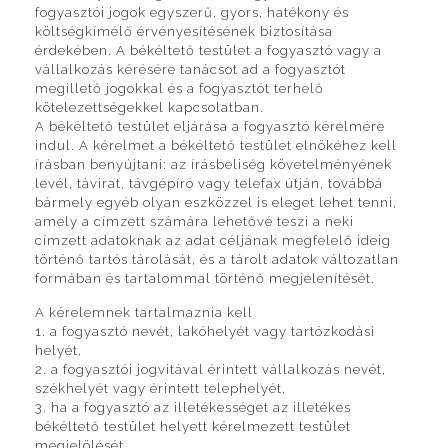
fogyasztói jogok egyszerű, gyors, hatékony és
költségkímélő érvényesítésének biztosítása
érdekében. A békéltető testület a fogyasztó vagy a
vállalkozás kérésére tanácsot ad a fogyasztót
megillető jogokkal és a fogyasztót terhelő
kötelezettségekkel kapcsolatban.
A békéltető testület eljárása a fogyasztó kérelmére
indul. A kérelmet a békéltető testület elnökéhez kell
írásban benyújtani: az írásbeliség követelményének
levél, távirat, távgépíró vagy telefax útján, továbbá
bármely egyéb olyan eszközzel is eleget lehet tenni,
amely a címzett számára lehetővé teszi a neki
címzett adatoknak az adat céljának megfelelő ideig
történő tartós tárolását, és a tárolt adatok változatlan
formában és tartalommal történő megjelenítését.
A kérelemnek tartalmaznia kell
1. a fogyasztó nevét, lakóhelyét vagy tartózkodási
helyét,
2. a fogyasztói jogvitával érintett vállalkozás nevét,
székhelyét vagy érintett telephelyét,
3. ha a fogyasztó az illetékességet az illetékes
békéltető testület helyett kérelmezett testület
megjelölését,