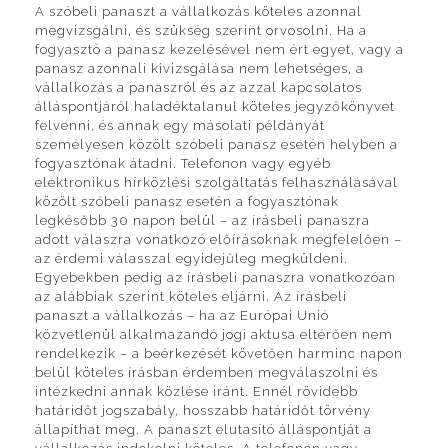
A szóbeli panaszt a vállalkozás köteles azonnal
megvizsgálni, és szükség szerint orvosolni. Ha a
fogyasztó a panasz kezelésével nem ért egyet, vagy a
panasz azonnali kivizsgálása nem lehetséges, a
vállalkozás a panaszról és az azzal kapcsolatos
álláspontjáról haladéktalanul köteles jegyzőkönyvet
felvenni, és annak egy másolati példányát
személyesen közölt szóbeli panasz esetén helyben a
fogyasztónak átadni. Telefonon vagy egyéb
elektronikus hírközlési szolgáltatás felhasználásával
közölt szóbeli panasz esetén a fogyasztónak
legkésőbb 30 napon belül – az írásbeli panaszra
adott válaszra vonatkozó előírásoknak megfelelően –
az érdemi válasszal egyidejűleg megküldeni.
Egyebekben pedig az írásbeli panaszra vonatkozóan
az alábbiak szerint köteles eljárni. Az írásbeli
panaszt a vállalkozás – ha az Európai Unió
közvetlenül alkalmazandó jogi aktusa eltérően nem
rendelkezik – a beérkezését követően harminc napon
belül köteles írásban érdemben megválaszolni és
intézkedni annak közlése iránt. Ennél rövidebb
határidőt jogszabály, hosszabb határidőt törvény
állapíthat meg. A panaszt elutasító álláspontját a