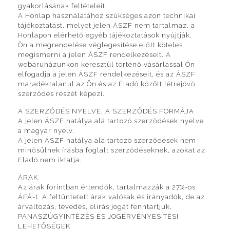
gyakorlásának feltételeit.
A Honlap használatához szükséges azon technikai
tájékoztatást, melyet jelen ÁSZF nem tartalmaz, a
Honlapon elérhető egyéb tájékoztatások nyújtják.
Ön a megrendelése véglegesítése előtt köteles
megismerni a jelen ÁSZF rendelkezéseit. A
webáruházunkon keresztül történő vásárlással Ön
elfogadja a jelen ÁSZF rendelkezéseit, és az ÁSZF
maradéktalanul az Ön és az Eladó között létrejövő
szerződés részét képezi.
A SZERZŐDÉS NYELVE, A SZERZŐDÉS FORMÁJA
A jelen ÁSZF hatálya alá tartozó szerződések nyelve
a magyar nyelv.
A jelen ÁSZF hatálya alá tartozó szerződések nem
minősülnek írásba foglalt szerződéseknek, azokat az
Eladó nem iktatja.
ÁRAK
Az árak forintban értendők, tartalmazzák a 27%-os
ÁFÁ-t. A feltüntetett árak valósak és irányadók, de az
árváltozás, tévedés, elírás jogát fenntartjuk.
PANASZÜGYINTÉZÉS ÉS JOGÉRVÉNYESÍTÉSI
LEHETŐSÉGEK