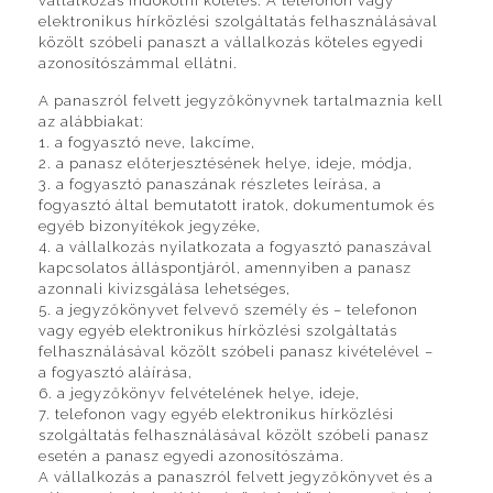
vállalkozás indokolni köteles. A telefonon vagy
elektronikus hírközlési szolgáltatás felhasználásával
közölt szóbeli panaszt a vállalkozás köteles egyedi
azonosítószámmal ellátni.
A panaszról felvett jegyzőkönyvnek tartalmaznia kell
az alábbiakat:
1. a fogyasztó neve, lakcíme,
2. a panasz előterjesztésének helye, ideje, módja,
3. a fogyasztó panaszának részletes leírása, a
fogyasztó által bemutatott iratok, dokumentumok és
egyéb bizonyítékok jegyzéke,
4. a vállalkozás nyilatkozata a fogyasztó panaszával
kapcsolatos álláspontjáról, amennyiben a panasz
azonnali kivizsgálása lehetséges,
5. a jegyzőkönyvet felvevő személy és – telefonon
vagy egyéb elektronikus hírközlési szolgáltatás
felhasználásával közölt szóbeli panasz kivételével –
a fogyasztó aláírása,
6. a jegyzőkönyv felvételének helye, ideje,
7. telefonon vagy egyéb elektronikus hírközlési
szolgáltatás felhasználásával közölt szóbeli panasz
esetén a panasz egyedi azonosítószáma.
A vállalkozás a panaszról felvett jegyzőkönyvet és a