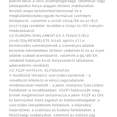
piacon belül a vevő állampolgársága, lakóhelye vagy
letelepedési helye alapján történő indokolatlan
területi alapú tartalomkorlátozással és a
megkülönböztetés egyéb formáival szembeni
fellépésről, valamint a 2006/2004/EK és az (EU)
2017/2394 rendelet, továbbá a 2009/22/EK irányelv
módosításáról
AZ EURÓPAI PARLAMENT ÉS A TANÁCS (EU)
2016/679 RENDELETE (2016. április 27.) a
természetes személyeknek a személyes adatok
kezelése tekintetében történő védelméről és az ilyen
adatok szabad áramlásáról, valamint a 95/46/EK
rendelet hatályon kívül helyezéséről (általános
adatvédelmi rendelet)
AZ ÁSZF HATÁLYA, ELFOGADÁSA
A közöttünk létrejövő szerződés tartalmát – a
vonatkozó kötelező érvényű jogszabályok
rendelkezései mellett – a jelen Általános Szerződési
Feltételek (a továbbiakban: ÁSZF) határozzák meg.
Ennek megfelelően tartalmazza a jelen ÁSZF az Önt
és bennünket illető jogokat és kötelezettségeket, a
szerződés létrejöttének feltételeit, a teljesítési
határidőket, a szállítási és fizetési feltételeket, a
felelősségi szabályokat, valamint az elállási jog