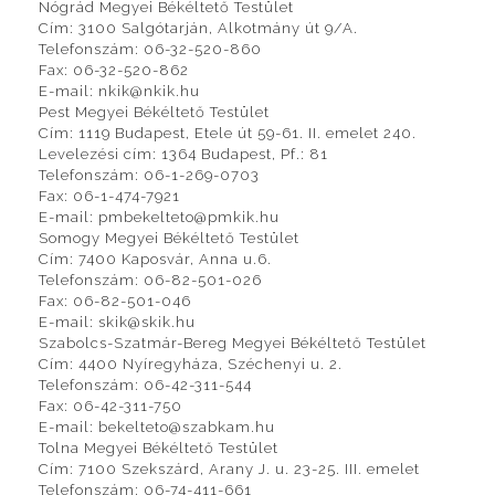
Nógrád Megyei Békéltető Testület
Cím: 3100 Salgótarján, Alkotmány út 9/A.
Telefonszám: 06-32-520-860
Fax: 06-32-520-862
E-mail: nkik@nkik.hu
Pest Megyei Békéltető Testület
Cím: 1119 Budapest, Etele út 59-61. II. emelet 240.
Levelezési cím: 1364 Budapest, Pf.: 81
Telefonszám: 06-1-269-0703
Fax: 06-1-474-7921
E-mail: pmbekelteto@pmkik.hu
Somogy Megyei Békéltető Testület
Cím: 7400 Kaposvár, Anna u.6.
Telefonszám: 06-82-501-026
Fax: 06-82-501-046
E-mail: skik@skik.hu
Szabolcs-Szatmár-Bereg Megyei Békéltető Testület
Cím: 4400 Nyíregyháza, Széchenyi u. 2.
Telefonszám: 06-42-311-544
Fax: 06-42-311-750
E-mail: bekelteto@szabkam.hu
Tolna Megyei Békéltető Testület
Cím: 7100 Szekszárd, Arany J. u. 23-25. III. emelet
Telefonszám: 06-74-411-661