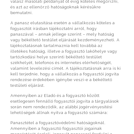
válasz másolati példányát öt évig köteles megőrizni,
és azt az ellenőrző hatóságoknak kérésükre
bemutatni.
A panasz elutasítása esetén a vállalkozás köteles a
fogyasztót írásban tájékoztatni arról, hogy
panaszával – annak jellege szerint – mely hatóság
vagy békéltető testület eljárását kezdeményezheti. A
tájékoztatásnak tartalmaznia kell továbbá az
illetékes hatóság, illetve a fogyasztó lakóhelye vagy
tartózkodási helye szerinti békéltető testület
székhelyét, telefonos és internetes elérhetőségét,
valamint levelezési címét. A tájékoztatásnak arra is ki
kell terjednie, hogy a vállalkozás a fogyasztói jogvita
rendezése érdekében igénybe veszi-e a békéltető
testületi eljárást.
Amennyiben az Eladó és a fogyasztó között
esetlegesen fennálló fogyasztói jogvita a tárgyalások
során nem rendeződik, az alábbi jogérvényesítési
lehetőségek állnak nyitva a fogyasztó számára:
Panasztétel a fogyasztóvédelmi hatóságoknál.
Amennyiben a fogyasztó fogyasztói jogainak