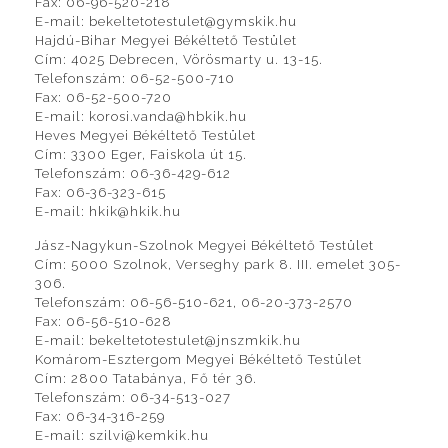
Fax: 06-96-520-218
E-mail: bekeltetotestulet@gymskik.hu
Hajdú-Bihar Megyei Békéltető Testület
Cím: 4025 Debrecen, Vörösmarty u. 13-15.
Telefonszám: 06-52-500-710
Fax: 06-52-500-720
E-mail: korosi.vanda@hbkik.hu
Heves Megyei Békéltető Testület
Cím: 3300 Eger, Faiskola út 15.
Telefonszám: 06-36-429-612
Fax: 06-36-323-615
E-mail: hkik@hkik.hu
Jász-Nagykun-Szolnok Megyei Békéltető Testület
Cím: 5000 Szolnok, Verseghy park 8. III. emelet 305-
306.
Telefonszám: 06-56-510-621, 06-20-373-2570
Fax: 06-56-510-628
E-mail: bekeltetotestulet@jnszmkik.hu
Komárom-Esztergom Megyei Békéltető Testület
Cím: 2800 Tatabánya, Fő tér 36.
Telefonszám: 06-34-513-027
Fax: 06-34-316-259
E-mail: szilvi@kemkik.hu