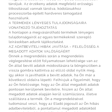
tároljuk. Az érzékeny adatok megfelelő erősségű
titkosítással vannak tárolva, kódolásukhoz
processzorba épített hardveres támogatást
használunk.
A TERMÉKEK LÉNYEGES TULAJDONSÁGAIRA
VONATKOZÓ TÁJÉKOZTATÁS
A honlapon a megvásárolható termékek lényeges
tulajdonságairól az egyes termékeknél szereplő
leírásokban adunk tájékoztatást.
AZ ADATBEVITELI HIBÁK JAVÍTÁSA – FELELŐSSÉG A
MEGADOTT ADATOK VALÓSÁGÁÉRT
Önnek a megrendelés során a megrendelés
véglegesítése előtt folyamatosan lehetősége van az
Ön által bevitt adatok módosítására (a böngészőben a
vissza gombra kattintva az előző oldal nyílik meg,
így akkor is javíthatók a bevitt adatok, ha Ön már a
következő oldalra lépett). Felhívjuk a figyelmét, hogy
az Ön felelőssége, hogy az Ön által megadott adatok
pontosan kerüljenek bevitelre, hiszen az Ön által
megadott adatok alapján kerül számlázásra, illetve
szállításra a termék. Ön a megrendelésével
tudomásul veszi, hogy az Eladó jogosult az Ön hibás
adatbeviteléből, a pontatlanul megadott adatokból