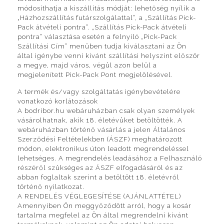
módosíthatja a kiszállítás módját: lehetőség nyílik a
„Házhozszállítás futárszolgálattal”, a „Szállítás Pick-
Pack átvételi pontra”. „Szállítás Pick-Pack átvételi
pontra” választása esetén a felnyíló „Pick-Pack
Szállítási Cím” menüben tudja kiválasztani az Ön
által igénybe venni kívánt szállítási helyszínt először
a megye, majd város, végül azon belül a
megjelenített Pick-Pack Pont megjelölésével.
A termék és/vagy szolgáltatás igénybevételére
vonatkozó korlátozások
A bodribor.hu webáruházban csak olyan személyek
vásárolhatnak, akik 18. életévüket betöltötték. A
webáruházban történő vásárlás a jelen Általános
Szerződési Feltételekben (ÁSZF) meghatározott
módon, elektronikus úton leadott megrendeléssel
lehetséges. A megrendelés leadásához a Felhasználó
részéről szükséges az ÁSZF elfogadásáról és az
abban foglaltak szerint a betöltött 18. életévről
történő nyilatkozat.
A RENDELÉS VÉGLEGESÍTÉSE (AJÁNLATTÉTEL)
Amennyiben Ön meggyőződött arról, hogy a kosár
tartalma megfelel az Ön által megrendelni kívánt