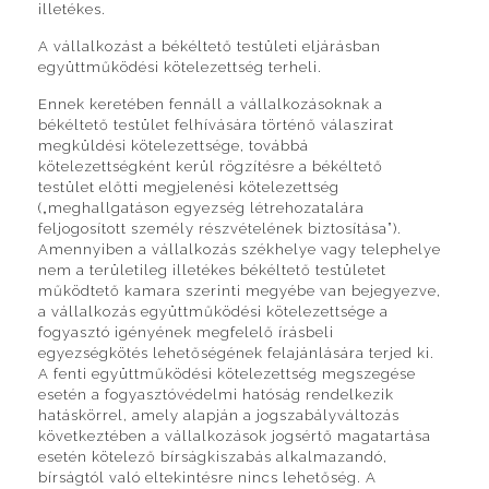
illetékes.
A vállalkozást a békéltető testületi eljárásban
együttműködési kötelezettség terheli.
Ennek keretében fennáll a vállalkozásoknak a
békéltető testület felhívására történő válaszirat
megküldési kötelezettsége, továbbá
kötelezettségként kerül rögzítésre a békéltető
testület előtti megjelenési kötelezettség
(„meghallgatáson egyezség létrehozatalára
feljogosított személy részvételének biztosítása”).
Amennyiben a vállalkozás székhelye vagy telephelye
nem a területileg illetékes békéltető testületet
működtető kamara szerinti megyébe van bejegyezve,
a vállalkozás együttműködési kötelezettsége a
fogyasztó igényének megfelelő írásbeli
egyezségkötés lehetőségének felajánlására terjed ki.
A fenti együttműködési kötelezettség megszegése
esetén a fogyasztóvédelmi hatóság rendelkezik
hatáskörrel, amely alapján a jogszabályváltozás
következtében a vállalkozások jogsértő magatartása
esetén kötelező bírságkiszabás alkalmazandó,
bírságtól való eltekintésre nincs lehetőség. A