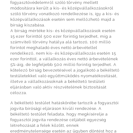
fogyasztóvédelemről szóló törvény mellett
módosításra került a kis- és középvállalkozásokról
szóló törvény vonatkozó rendelkezése is, így a kis- és
középvállalkozások esetén sem mellőzhető majd a
bírság kiszabása.
A bírság mértéke kis- és középvállalkozások esetén
15 ezer forinttól 500 ezer forintig terjedhet, míg a
számviteli törvény hatálya alá tartozó, 100 millió
forintot meghaladó éves nettó árbevétellel
rendelkező, nem kis- és középvállalkozás esetén 15
ezer forinttól, a vállalkozás éves nettó árbevételének
5%-áig, de legfeljebb 500 millió forintig terjedhet. A
kötelező bírság bevezetésével a jogalkotó a békéltető
testületekkel való együttműködés nyomatékosítását,
illetve a vállalkozásoknak a békéltető testületi
eljárásban való aktív részvételének biztosítását
célozza.
A békéltető testület hatáskörébe tartozik a fogyasztói
jogvita bírósági eljáráson kívüli rendezése. A
békéltető testület feladata, hogy megkísérelje a
fogyasztói jogvita rendezése céljából egyezség
létrehozását a felek között, ennek
eredménytelensége esetén az ügyben döntést hoz a