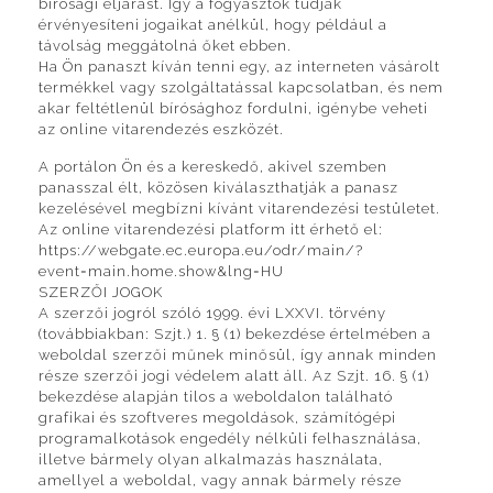
bírósági eljárást. Így a fogyasztók tudják
érvényesíteni jogaikat anélkül, hogy például a
távolság meggátolná őket ebben.
Ha Ön panaszt kíván tenni egy, az interneten vásárolt
termékkel vagy szolgáltatással kapcsolatban, és nem
akar feltétlenül bírósághoz fordulni, igénybe veheti
az online vitarendezés eszközét.
A portálon Ön és a kereskedő, akivel szemben
panasszal élt, közösen kiválaszthatják a panasz
kezelésével megbízni kívánt vitarendezési testületet.
Az online vitarendezési platform itt érhető el:
https://webgate.ec.europa.eu/odr/main/?
event=main.home.show&lng=HU
SZERZŐI JOGOK
A szerzői jogról szóló 1999. évi LXXVI. törvény
(továbbiakban: Szjt.) 1. § (1) bekezdése értelmében a
weboldal szerzői műnek minősül, így annak minden
része szerzői jogi védelem alatt áll. Az Szjt. 16. § (1)
bekezdése alapján tilos a weboldalon található
grafikai és szoftveres megoldások, számítógépi
programalkotások engedély nélküli felhasználása,
illetve bármely olyan alkalmazás használata,
amellyel a weboldal, vagy annak bármely része