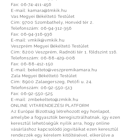
Fax: 06-74-411-456
E-mail: kamara@tmkik.hu
Vas Megyei Békéltető Testület
Cím: 9700 Szombathely, Honvéd tér 2.
Telefonszám: 06-94-312-356
Fax: 06-94-316-936
E-mail: vmkik@vmkik.hu
Veszprém Megyei Békéltető Testület
Cím: 8200 Veszprém, Radnóti tér 1. földszint 116.
Telefonszám: 06-88-429-008
Fax: 06-88-412-150
E-mail: bekelteto@veszpremikamara.hu
Zala Megyei Békéltető Testület
Cím: 8900 Zalaegerszeg, Petőfi u. 24.
Telefonszám: 06-92-550-513
Fax: 06-92-550-525
E-mail: zmbekelteto@zmkik.hu
ONLINE VITARENDEZÉSI PLATFORM
Az Európai Bizottság létrehozott egy honlapot,
amelybe a fogyasztók beregisztrálhatnak, így ezen
keresztül lehetőségük nyílik arra, hogy online
vásárláshoz kapcsolódó jogvitáikat ezen keresztül
rendezzék egy kérelem kitöltésével, elkerülve a