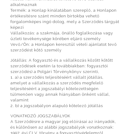
alkalmaznak
Termék: a Honlap kínálatában szereplő, a Honlapon
értékesítésre szánt minden birtokba vehető
forgalomképes ingó dolog, mely a Szerződés tárgyát
képezi
Vállalkozás: a szakmája, önálló foglalkozása vagy
üzleti tevékenysége körében eljáró személy
Vevő/Ön: a Honlapon keresztül vételi ajánlatot tevő
szerződést kötő személy
Jótállás: A fogyasztó és a vállalkozás között kötött
szerződések esetén (a továbbiakban: fogyasztói
szerződés) a Polgári Törvénykönyv szerinti,
1. a) a szerződés teljesítéséért vállalt jótállás,
amelyet a vállalkozás a szerződés megfelelő
teljesítéséért a jogszabályi kötelezettségén
túlmenően vagy annak hiányában önként vállal,
valamint
2. b) a jogszabályon alapuló kötelező jótállás
VONATKOZÓ JOGSZABÁLYOK
A Szerződésre a magyar jog előírásai az irányadók,
és különösen az alábbi jogszabályok vonatkoznak:
1997. évi CLV. törvény a fogyasztóvédelemről