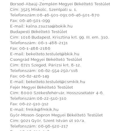
Borsod-Abaúj-Zemplén Megyei Békéltető Testület
Cím: 3525 Miskolc, Szentpáli u. 1.
Telefonszám:06-46-501-091;06-46-501-870
Fax: 06-46-501-099
E-mail: kalna.zsuzsa@bokik.hu
Budapesti Békéltető Testület
Cím: 1016 Budapest, Krisztina krt. 99. III. em. 310.
Telefonszám: 06-1-488-2131
Fax: 06-1-488-2186
E-mail: bekelteto.testulet@bkik.hu
Csongrád Megyei Békéltető Testület
Cím: 6721 Szeged, Párizsi krt. 8-12.
Telefonszám: 06-62-554-250/118
Fax: 06-62-426-149
E-mail: bekelteto.testulet@csmkik.hu
Fejér Megyei Békéltető Testület
Cím: 8000 Székesfehérvár, Hosszúsétatér 4-6.
Telefonszám:06-22-510-310
Fax: 06-22-510-312
E-mail: fmkik@fmkik.hu
Győr-Moson-Sopron Megyei Békéltető Testület
Cím: 9021 Győr, Szent István út 10/a.
Telefonszám: 06-96-520-217