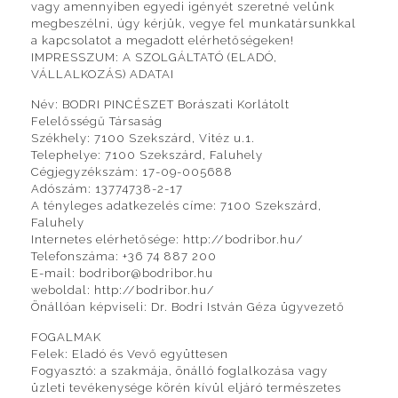
vagy amennyiben egyedi igényét szeretné velünk
megbeszélni, úgy kérjük, vegye fel munkatársunkkal
a kapcsolatot a megadott elérhetőségeken!
IMPRESSZUM: A SZOLGÁLTATÓ (ELADÓ,
VÁLLALKOZÁS) ADATAI
Név: BODRI PINCÉSZET Borászati Korlátolt
Felelősségű Társaság
Székhely: 7100 Szekszárd, Vitéz u.1.
Telephelye: 7100 Szekszárd, Faluhely
Cégjegyzékszám: 17-09-005688
Adószám: 13774738-2-17
A tényleges adatkezelés címe: 7100 Szekszárd,
Faluhely
Internetes elérhetősége: http://bodribor.hu/
Telefonszáma: +36 74 887 200
E-mail: bodribor@bodribor.hu
weboldal: http://bodribor.hu/
Önállóan képviseli: Dr. Bodri István Géza ügyvezető
FOGALMAK
Felek: Eladó és Vevő együttesen
Fogyasztó: a szakmája, önálló foglalkozása vagy
üzleti tevékenysége körén kívül eljáró természetes