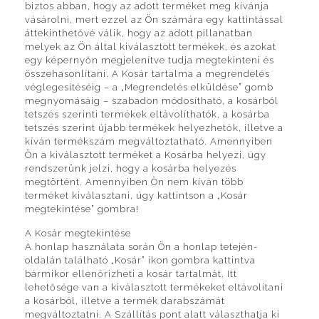
biztos abban, hogy az adott terméket meg kívánja
vásárolni, mert ezzel az Ön számára egy kattintással
áttekinthetővé válik, hogy az adott pillanatban
melyek az Ön által kiválasztott termékek, és azokat
egy képernyőn megjelenítve tudja megtekinteni és
összehasonlítani. A Kosár tartalma a megrendelés
véglegesítéséig – a „Megrendelés elküldése” gomb
megnyomásáig – szabadon módosítható, a kosárból
tetszés szerinti termékek eltávolíthatók, a kosárba
tetszés szerint újabb termékek helyezhetők, illetve a
kíván termékszám megváltoztatható. Amennyiben
Ön a kiválasztott terméket a Kosárba helyezi, úgy
rendszerünk jelzi, hogy a kosárba helyezés
megtörtént. Amennyiben Ön nem kíván több
terméket kiválasztani, úgy kattintson a „Kosár
megtekintése” gombra!
A Kosár megtekintése
A honlap használata során Ön a honlap tetején-
oldalán található „Kosár” ikon gombra kattintva
bármikor ellenőrizheti a kosár tartalmát. Itt
lehetősége van a kiválasztott termékeket eltávolítani
a kosárból, illetve a termék darabszámát
megváltoztatni. A Szállítás pont alatt választhatja ki