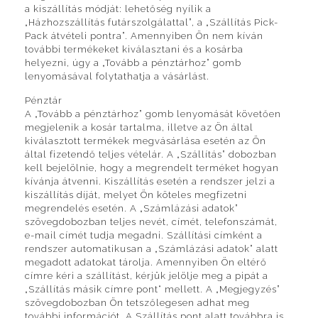
a kiszállítás módját: lehetőség nyílik a
„Házhozszállítás futárszolgálattal”, a „Szállítás Pick-
Pack átvételi pontra”. Amennyiben Ön nem kíván
további termékeket kiválasztani és a kosárba
helyezni, úgy a „Tovább a pénztárhoz” gomb
lenyomásával folytathatja a vásárlást.
Pénztár
A „Tovább a pénztárhoz” gomb lenyomását követően
megjelenik a kosár tartalma, illetve az Ön által
kiválasztott termékek megvásárlása esetén az Ön
által fizetendő teljes vételár. A „Szállítás” dobozban
kell bejelölnie, hogy a megrendelt terméket hogyan
kívánja átvenni. Kiszállítás esetén a rendszer jelzi a
kiszállítás díját, melyet Ön köteles megfizetni
megrendelés esetén. A „Számlázási adatok”
szövegdobozban teljes nevét, címét, telefonszámát,
e-mail címét tudja megadni. Szállítási címként a
rendszer automatikusan a „Számlázási adatok” alatt
megadott adatokat tárolja. Amennyiben Ön eltérő
címre kéri a szállítást, kérjük jelölje meg a pipát a
„Szállítás másik címre pont“ mellett. A „Megjegyzés”
szövegdobozban Ön tetszőlegesen adhat meg
további információt. A Szállítás pont alatt továbbra is