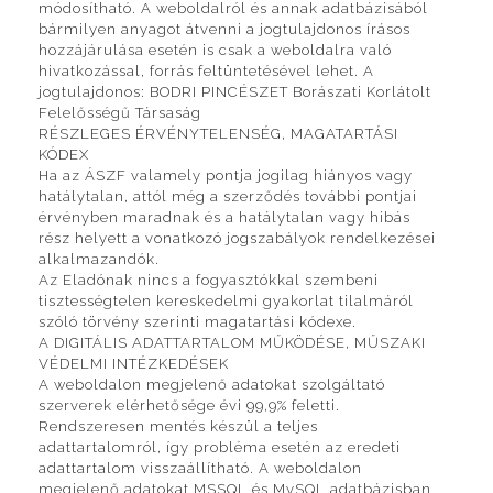
módosítható. A weboldalról és annak adatbázisából
bármilyen anyagot átvenni a jogtulajdonos írásos
hozzájárulása esetén is csak a weboldalra való
hivatkozással, forrás feltüntetésével lehet. A
jogtulajdonos: BODRI PINCÉSZET Borászati Korlátolt
Felelősségű Társaság
RÉSZLEGES ÉRVÉNYTELENSÉG, MAGATARTÁSI
KÓDEX
Ha az ÁSZF valamely pontja jogilag hiányos vagy
hatálytalan, attól még a szerződés további pontjai
érvényben maradnak és a hatálytalan vagy hibás
rész helyett a vonatkozó jogszabályok rendelkezései
alkalmazandók.
Az Eladónak nincs a fogyasztókkal szembeni
tisztességtelen kereskedelmi gyakorlat tilalmáról
szóló törvény szerinti magatartási kódexe.
A DIGITÁLIS ADATTARTALOM MŰKÖDÉSE, MŰSZAKI
VÉDELMI INTÉZKEDÉSEK
A weboldalon megjelenő adatokat szolgáltató
szerverek elérhetősége évi 99,9% feletti.
Rendszeresen mentés készül a teljes
adattartalomról, így probléma esetén az eredeti
adattartalom visszaállítható. A weboldalon
megjelenő adatokat MSSQL és MySQL adatbázisban