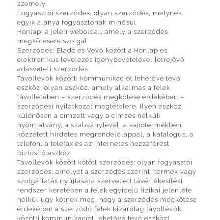
személy
Fogyasztói szerződés: olyan szerződés, melynek
egyik alanya fogyasztónak minősül
Honlap: a jelen weboldal, amely a szerződés
megkötésére szolgál
Szerződés: Eladó és Vevő között a Honlap és
elektronikus levelezés igénybevételével létrejövő
adásvételi szerződés
Távollévők közötti kommunikációt lehetővé tévő
eszköz: olyan eszköz, amely alkalmas a felek
távollétében – szerződés megkötése érdekében –
szerződési nyilatkozat megtételére. Ilyen eszköz
különösen a címzett vagy a címzés nélküli
nyomtatvány, a szabványlevél, a sajtótermékben
közzétett hirdetés megrendelőlappal, a katalógus, a
telefon, a telefax és az internetes hozzáférést
biztosító eszköz
Távollévők között kötött szerződés: olyan fogyasztói
szerződés, amelyet a szerződés szerinti termék vagy
szolgáltatás nyújtására szervezett távértékesítési
rendszer keretében a felek egyidejű fizikai jelenléte
nélkül úgy kötnek meg, hogy a szerződés megkötése
érdekében a szerződő felek kizárólag távollévők
közötti kommunikációt lehetővé tévő eszközt