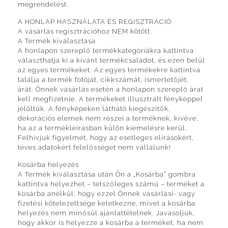
megrendelést.
A HONLAP HASZNÁLATA ÉS REGISZTRÁCIÓ
A vásárlás regisztrációhoz NEM kötött.
A Termék kiválasztása
A honlapon szereplő termékkategóriákra kattintva
választhatja ki a kívánt termékcsaládot, és ezen belül
az egyes termékeket. Az egyes termékekre kattintva
találja a termék fotóját, cikkszámát, ismertetőjét,
árát. Önnek vásárlás esetén a honlapon szereplő árat
kell megfizetnie. A termékeket illusztrált fényképpel
jelöltük. A fényképeken látható kiegészítők,
dekorációs elemek nem részei a terméknek, kivéve,
ha az a termékleírásban külön kiemelésre kerül.
Felhívjuk figyelmét, hogy az esetleges elírásokért,
téves adatokért felelősséget nem vállalunk!
Kosárba helyezés
A Termék kiválasztása után Ön a „Kosárba” gombra
kattintva helyezhet – tetszőleges számú – terméket a
kosárba anélkül, hogy ezzel Önnek vásárlási- vagy
fizetési kötelezettsége keletkezne, mivel a kosárba
helyezés nem minősül ajánlattételnek. Javasoljuk,
hogy akkor is helyezze a kosárba a terméket, ha nem