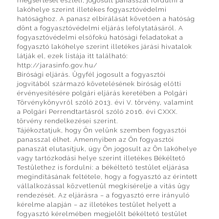
megsértését észleli, jogosult panasszal fordulni a
lakóhelye szerint illetékes fogyasztóvédelmi
hatósághoz. A panasz elbírálását követően a hatóság
dönt a fogyasztóvédelmi eljárás lefolytatásáról. A
fogyasztóvédelmi elsőfokú hatósági feladatokat a
fogyasztó lakóhelye szerint illetékes járási hivatalok
látják el, ezek listája itt található:
http://jarasinfo.gov.hu/
Bírósági eljárás. Ügyfél jogosult a fogyasztói
jogvitából származó követelésének bíróság előtti
érvényesítésére polgári eljárás keretében a Polgári
Törvénykönyvről szóló 2013. évi V. törvény, valamint
a Polgári Perrendtartásról szóló 2016. évi CXXX.
törvény rendelkezései szerint.
Tájékoztatjuk, hogy Ön velünk szemben fogyasztói
panasszal élhet. Amennyiben az Ön fogyasztói
panaszát elutasítjuk, úgy Ön jogosult az Ön lakóhelye
vagy tartózkodási helye szerint illetékes Békéltető
Testülethez is fordulni: a békéltető testület eljárása
megindításának feltétele, hogy a fogyasztó az érintett
vállalkozással közvetlenül megkísérelje a vitás ügy
rendezését. Az eljárásra – a fogyasztó erre irányuló
kérelme alapján – az illetékes testület helyett a
fogyasztó kérelmében megjelölt békéltető testület