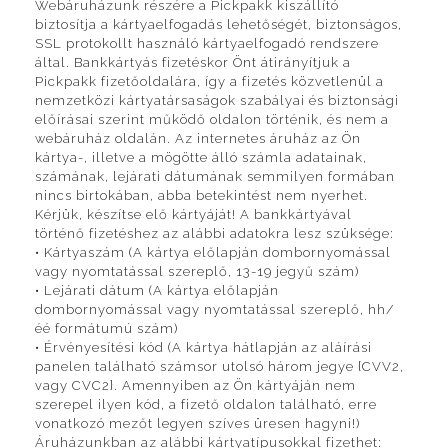
Webáruházunk részére a Pickpakk kiszállító
biztosítja a kártyaelfogadás lehetőségét, biztonságos,
SSL protokollt használó kártyaelfogadó rendszere
által. Bankkártyás fizetéskor Önt átirányítjuk a
Pickpakk fizetőoldalára, így a fizetés közvetlenül a
nemzetközi kártyatársaságok szabályai és biztonsági
előírásai szerint működő oldalon történik, és nem a
webáruház oldalán. Az internetes áruház az Ön
kártya-, illetve a mögötte álló számla adatainak,
számának, lejárati dátumának semmilyen formában
nincs birtokában, abba betekintést nem nyerhet.
Kérjük, készítse elő kártyáját! A bankkártyával
történő fizetéshez az alábbi adatokra lesz szüksége:
• Kártyaszám (A kártya előlapján dombornyomással
vagy nyomtatással szereplő, 13-19 jegyű szám)
• Lejárati dátum (A kártya előlapján
dombornyomással vagy nyomtatással szereplő, hh/
éé formátumú szám)
• Érvényesítési kód (A kártya hátlapján az aláírási
panelen található számsor utolsó három jegye {CVV2,
vagy CVC2}. Amennyiben az Ön kártyáján nem
szerepel ilyen kód, a fizető oldalon található, erre
vonatkozó mezőt legyen szíves üresen hagyni!)
Áruházunkban az alábbi kártyatípusokkal fizethet: