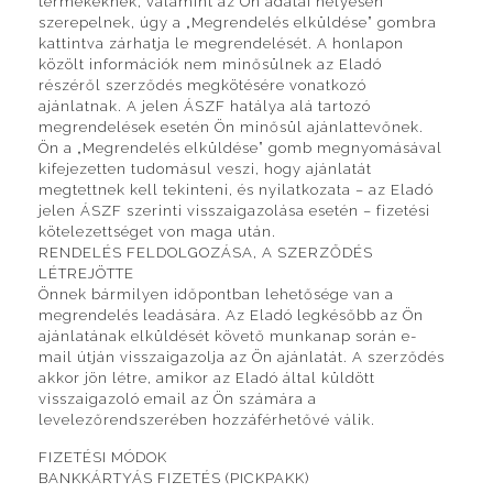
termékeknek, valamint az Ön adatai helyesen
szerepelnek, úgy a „Megrendelés elküldése” gombra
kattintva zárhatja le megrendelését. A honlapon
közölt információk nem minősülnek az Eladó
részéről szerződés megkötésére vonatkozó
ajánlatnak. A jelen ÁSZF hatálya alá tartozó
megrendelések esetén Ön minősül ajánlattevőnek.
Ön a „Megrendelés elküldése” gomb megnyomásával
kifejezetten tudomásul veszi, hogy ajánlatát
megtettnek kell tekinteni, és nyilatkozata – az Eladó
jelen ÁSZF szerinti visszaigazolása esetén – fizetési
kötelezettséget von maga után.
RENDELÉS FELDOLGOZÁSA, A SZERZŐDÉS
LÉTREJÖTTE
Önnek bármilyen időpontban lehetősége van a
megrendelés leadására. Az Eladó legkésőbb az Ön
ajánlatának elküldését követő munkanap során e-
mail útján visszaigazolja az Ön ajánlatát. A szerződés
akkor jön létre, amikor az Eladó által küldött
visszaigazoló email az Ön számára a
levelezőrendszerében hozzáférhetővé válik.
FIZETÉSI MÓDOK
BANKKÁRTYÁS FIZETÉS (PICKPAKK)