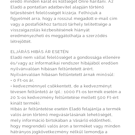
eredő minden kárát és költségét Önre hárítani. Az
Eladó a pontatlan adatbevitel alapján történő
teljesítésért felelősségét kizárja. Felhívjuk a
figyelmét arra, hogy a rosszul megadott e-mail cím
vagy a postafiókhoz tartozó tárhely telítettsége a
visszaigazolás kézbesítésének hiányát
eredményezheti és meggátolhatja a szerződés
létrejöttét.
ELJÁRÁS HIBÁS ÁR ESETÉN
Eladó nem vállal felelősséget a gondossága ellenére
és/vagy az informatikai rendszer hibájából eredően
nyilvánvalóan hibásan feltüntetett árért.
Nyilvánvalóan hibásan feltüntetett árnak minősül:
• 0 Ft-os ár,
• kedvezménnyel csökkentett, de a kedvezményt
tévesen feltüntető ár (pl.: 1000 Ft-os termék esetén a
20 %-os kedvezmény feltüntetése mellett 500 Ft-ért
kínált termék).
Hibás ár feltüntetése esetén Eladó felajánlja a termék
valós áron történő megvásárlásának lehetőségét,
mely információ birtokában a Vásárló eldöntheti,
hogy megrendeli valós áron a terméket vagy minden
hátrányos jogkövetkezmény nélkül lemondja a