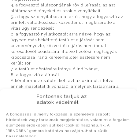
4. a fogyasztó álláspontjának rövid leírását, az azt
alátámasztó tényeket és azok bizonyítékait,
5. a fogyasztó nyilatkozatát arról, hogy a fogyasztó az
érintett vállalkozással közvetlenül megkísérelte a
vitás ügy rendezését
6. a fogyasztó nyilatkozatát arra nézve, hogy az
ügyben más békéltető testület eljárását nem
kezdeményezte, közvetítői eljárás nem indult,
keresetlevél beadására, illetve fizetési meghagyás
kibocsátása iránti kérelemelőterjesztésére nem
került sor,
7. a testület döntésére irányuló indítványt,
8. a fogyasztó aláírását.
A kérelemhez csatolni kell azt az okiratot, illetve
annak másolatát (kivonatát), amelynek tartalmára a
fogyasztó bizonyítékként hivatkozik, így különösen a
Fontosnak tartjuk az
vállalkozás írásbeli nyilatkozatát a panasz
adatok védelmét
elutasításáról, ennek hiányában a fogyasztó
rendelkezésére álló egyéb írásos bizonyítékot az
A böngészési élmény fokozása, a személyre szabott
előírt egyeztetés megkísérléséről.
hirdetések vagy tartalmak megjelenítése, valamint a forgalom
Ha a fogyasztó meghatalmazott útján jár el, a
elemzése érdekében sütiket (cookie) használunk. A
kérelemhez csatolni kell a meghatalmazást.
"RENDBEN" gombra kattintva hozzájárulhat a sütik
A Békéltető Testületekről bővebb információ itt
használatához.