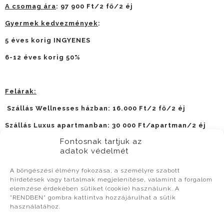
A csomag ára
: 97 900
Ft/2 fő/2 éj
Gyermek kedvezmények
:
5 éves korig INGYENES
6-12 éves korig 50%
Felárak:
Szállás Wellnesses házban: 16.000 Ft/2 fő/2 éj
Szállás Luxus apartmanban: 30 000 Ft/apartman/2 éj
Fontosnak tartjuk az
Foglalás:
vendeglatas@bodribor.hu
• Tel.: +36/74 67 67
adatok védelmét
00
A foglalásokat érkezési sorrendben és szabad helyeink
A böngészési élmény fokozása, a személyre szabott
függvényében tudjuk rögzíteni.
hirdetések vagy tartalmak megjelenítése, valamint a forgalom
elemzése érdekében sütiket (cookie) használunk. A
Csomagunk meghatározott időpontban, a feltüntetett
"RENDBEN" gombra kattintva hozzájárulhat a sütik
feltételekkel érvényes.
használatához.
A fenti árak tartalmazzák az ÁFA-t.
Gyermek kedvezmény