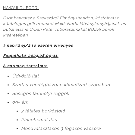
HAWAII DJ BODRI
Csobbanhatsz a Szekszárdi Élménystrandon, kóstolhatsz
különleges grill ételeket Makk Norbi látványkonyhájánál, és
bulizhatsz is Urbán Péter főborászunkkal BODRI borok
kíséretében.
3 nap/2 éj/2 fő esetén érvényes
Foglalható
:
2024.08.09-11.
A csomag tartalma:
Üdvözlő ital
Szállás vendégházban klimatizált szobában
Bőséges faluhelyi reggeli
09- én:
3 tételes borkóstoló
Pincebemutatás
Menüválasztásos 3 fogásos vacsora