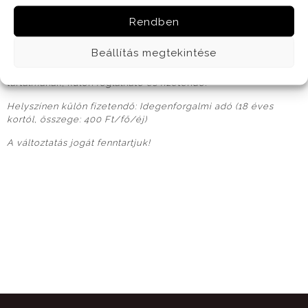
teljes szobaárat fizető
Rendben
2 szülővel egy szobában történő elhelyezés, maximum 2
gyermek esetén érvényes.
Beállítás megtekintése
Fakultatív programajánlataink nem része a csomag
tartalmának, külön foglalható és fizetendő.
Helyszínen külön fizetendő: Idegenforgalmi adó (18 éves
kortól, összege: 400 Ft/fő/éj)
A változtatás jogát fenntartjuk!