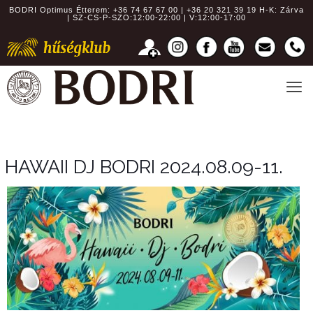
BODRI Optimus Étterem:
+36 74 67 67 00 | +36 20 321 39 19
H-K: Zárva
| SZ-CS-P-SZO:12:00-22:00 | V:12:00-17:00
HAWAII DJ BODRI 2024.08.09-11.