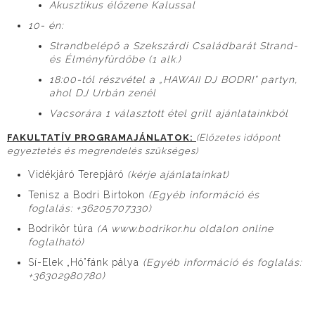
Akusztikus élőzene Kalussal
10- én:
Strandbelépő a Szekszárdi Családbarát Strand-
és Élményfürdőbe (1 alk.)
18:00-tól részvétel a „HAWAII DJ BODRI” partyn,
ahol DJ Urbán zenél
Vacsorára 1 választott étel grill ajánlatainkból
FAKULTATÍV PROGRAMAJÁNLATOK:
(Előzetes időpont
egyeztetés és megrendelés szükséges)
Vidékjáró Terepjáró
(kérje ajánlatainkat)
Tenisz a Bodri Birtokon
(Egyéb információ és
foglalás: +36205707330)
Bodrikör túra
(A www.bodrikor.hu oldalon online
foglalható)
Sí-Elek „Hó”fánk pálya
(Egyéb információ és foglalás:
+36302980780)