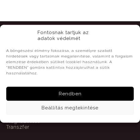
Fontosnak tartjuk az
adatok védelmét
Kapcsolat
A böngészési élmény fokozása, a személyre szabott
hirdetések vagy tartalmak megjelenítése, valamint a forgalom
elemzése érdekében sütiket (cookie) használunk. A
Szekszárd, Bodri Pincészet
"RENDBEN" gombra kattintva hozzájárulhat a sütik
használatához.
Útvonal tervezéséhez írja be a kiinduló
címet!
Rendben
Beállítás megtekintése
Elérhetőségeink
Megközelítés
Transzfer