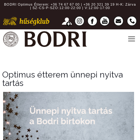
BODRI Optimus Étterem:
+36 74 67 67 00 | +36 20 321 39 19
H-K: Zárva
| SZ-CS-P-SZO:12:00-22:00 | V:12:00-17:00
Optimus étterem ünnepi nyitva
tartás