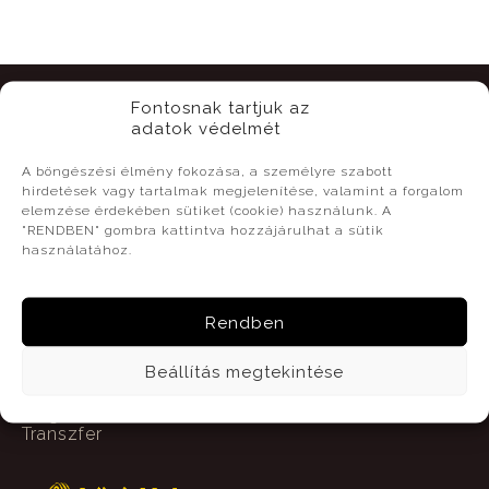
Fontosnak tartjuk az
adatok védelmét
Kapcsolat
A böngészési élmény fokozása, a személyre szabott
hirdetések vagy tartalmak megjelenítése, valamint a forgalom
Szekszárd, Bodri Pincészet
elemzése érdekében sütiket (cookie) használunk. A
"RENDBEN" gombra kattintva hozzájárulhat a sütik
használatához.
Útvonal tervezéséhez írja be a kiinduló
címet!
Rendben
Beállítás megtekintése
Elérhetőségeink
Megközelítés
Transzfer