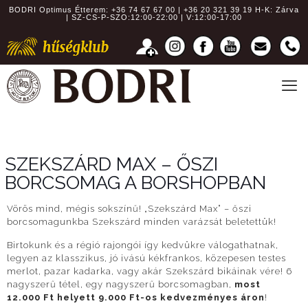
BODRI Optimus Étterem:
+36 74 67 67 00 | +36 20 321 39 19
H-K: Zárva
| SZ-CS-P-SZO:12:00-22:00 | V:12:00-17:00
SZEKSZÁRD MAX – ŐSZI
BORCSOMAG A BORSHOPBAN
Vörös mind, mégis sokszínű! „Szekszárd Max” – őszi
borcsomagunkba Szekszárd minden varázsát beletettük!
Birtokunk és a régió rajongói így kedvükre válogathatnak,
legyen az klasszikus, jó ivású kékfrankos, közepesen testes
merlot, pazar kadarka, vagy akár Szekszárd bikáinak vére! 6
nagyszerű tétel, egy nagyszerű borcsomagban,
most
12.000 Ft helyett 9.000 Ft-os kedvezményes áron
!