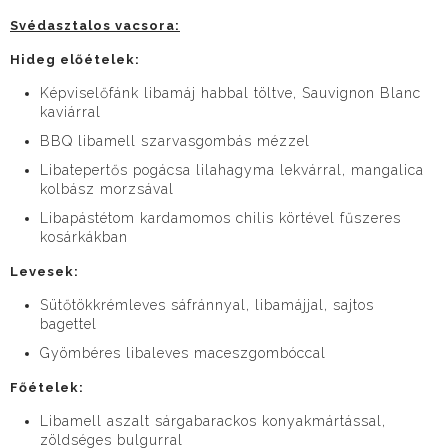
Svédasztalos vacsora
:
Hideg előételek:
Képviselőfánk libamáj habbal töltve, Sauvignon Blanc
kaviárral
BBQ libamell szarvasgombás mézzel
Libatepertős pogácsa lilahagyma lekvárral, mangalica
kolbász morzsával
Libapástétom kardamomos chilis körtével fűszeres
kosárkákban
Levesek:
Sütőtökkrémleves sáfránnyal, libamájjal, sajtos
bagettel
Gyömbéres libaleves maceszgombóccal
Főételek:
Libamell aszalt sárgabarackos konyakmártással,
zöldséges bulgurral