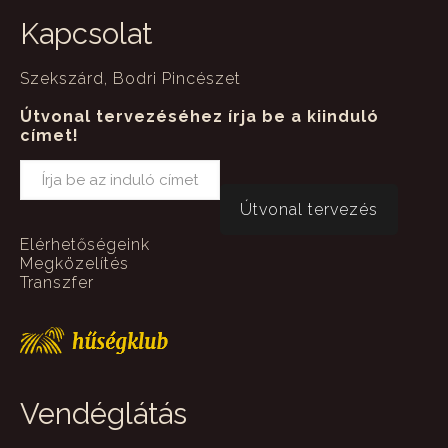
Kapcsolat
Szekszárd, Bodri Pincészet
Útvonal tervezéséhez írja be a kiinduló
címet!
Elérhetőségeink
Megközelítés
Transzfer
Vendéglátás