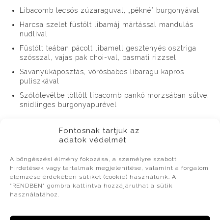
Libacomb lecsós zúzaraguval, „pékné” burgonyával
Harcsa szelet füstölt libamáj mártással mandulás
nudlival
Füstölt teában pácolt libamell gesztenyés osztriga
szósszal, vajas pak choi-val, basmati rizzsel
Savanyúkáposztás, vörösbabos libaragu kapros
puliszkával
Szőlőlevélbe töltött libacomb pankó morzsában sütve,
snidlinges burgonyapürével
Desszertek:
Fontosnak tartjuk az
Feketeszedres csokitorta szezám ropogóssal
adatok védelmét
Házi krémes nutella habbal
A böngészési élmény fokozása, a személyre szabott
hirdetések vagy tartalmak megjelenítése, valamint a forgalom
elemzése érdekében sütiket (cookie) használunk. A
"RENDBEN" gombra kattintva hozzájárulhat a sütik
Belépő:
18 500 Forint/fő
használatához.
Mely tartalmazza a büfé menüsort, a welcome drink-et, az új
boraink és Bodri szóda