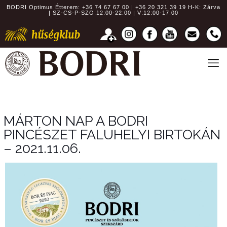
BODRI Optimus Étterem:
+36 74 67 67 00 | +36 20 321 39 19
H-K: Zárva
| SZ-CS-P-SZO:12:00-22:00 | V:12:00-17:00
MÁRTON NAP A BODRI
PINCÉSZET FALUHELYI BIRTOKÁN
– 2021.11.06.