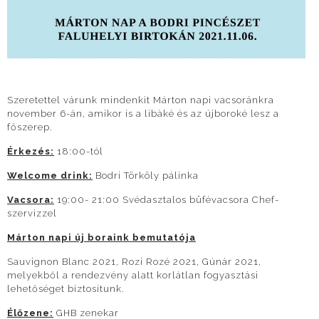
Szeretettel várunk mindenkit Márton napi vacsoránkra
november 6-án, amikor is a libàké és az újboroké lesz a
főszerep.
Érkezés:
18:00-tól
Welcome drink:
Bodri Törköly pálinka
Vacsora:
19:00- 21:00 Svédasztalos büfévacsora Chef-
szervizzel
Márton napi új boraink bemutatója
Sauvignon Blanc 2021, Rozi Rozé 2021, Gúnár 2021,
melyekből a rendezvény alatt korlátlan fogyasztási
lehetőséget biztosítunk.
Élőzene:
GHB zenekar