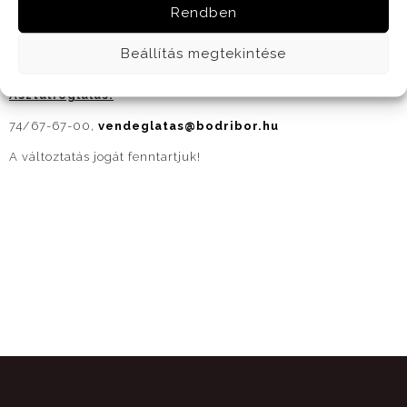
korlátlan fogyasztását a rendezvény alatt
.
Rendben
(Megrendelő köteles a belépőjegyet előre megvásárolni)
Beállítás megtekintése
Asztalfoglalás:
74/67-67-00,
vendeglatas@bodribor.hu
A változtatás jogát fenntartjuk!