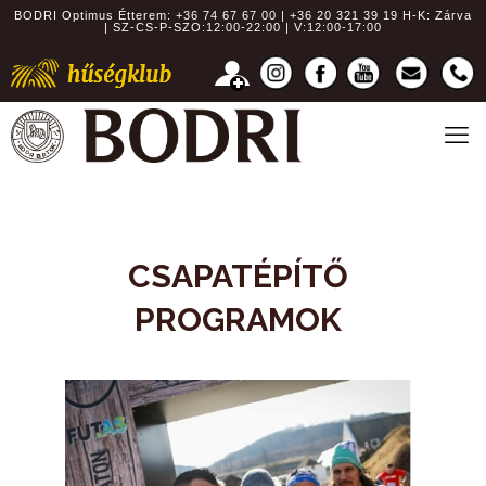
BODRI Optimus Étterem:
+36 74 67 67 00 | +36 20 321 39 19
H-K: Zárva
| SZ-CS-P-SZO:12:00-22:00 | V:12:00-17:00
CSAPATÉPÍTŐ
PROGRAMOK