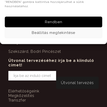
"RENDBEN" gombra kattintva hozzájárulhat a sütik
ESCAPE KLUB AJÁNLAT
használatához.
Rendben
Beállítás megtekintése
Kapcsolat
Szekszárd, Bodri Pincészet
Útvonal tervezéséhez írja be a kiinduló
címet!
Elérhetőségeink
Megközelítés
Transzfer