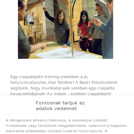
Egy csapatépítő tréning esetében a jó
helyszínválasztás már félsiker! A Bodri Pincészetnél
segítünk, hogy munkatársaik valóban egy csapattá
kovácsolódjanak! Az indoor-, outdoor csapatépítő
programokról, kalandjátékokról, valamint a
Fontosnak tartjuk az
különböző élménytúrákról az az ESCAPE CLUB tagjai
adatok védelmét
gondoskodnak.
A böngészési élmény fokozása, a személyre szabott
hirdetések vagy tartalmak megjelenítése, valamint a forgalom
elemzése érdekében sütiket (cookie) használunk. A