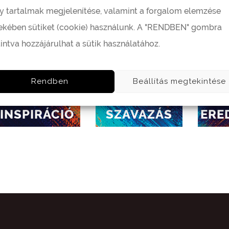
LKODUNK KICSIBEN, FŐDÍJKÉNT 500.000 FT-OT AJÁNL
y tartalmak megjelenítése, valamint a forgalom elemzése
KAT SZEKSZÁRDI HÉTVÉGÉKKEL ÉS EXKLUZÍV BORCSOM
ekében sütiket (cookie) használunk. A "RENDBEN" gombra
tintva hozzájárulhat a sütik használatához.
is 15. – május 31. között.
Rendben
Beállítás megtekintése
INSPIRÁCIÓ
SZAVAZÁS
ERE