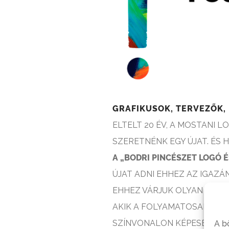
GRAFIKUSOK, TERVEZŐK, 
ELTELT 20 ÉV, A MOSTANI 
SZERETNÉNK EGY ÚJAT. ÉS 
A „BODRI PINCÉSZET LOGÓ É
ÚJAT ADNI EHHEZ AZ IGAZÁ
EHHEZ VÁRJUK OLYAN LELK
AKIK A FOLYAMATOSAN FEJ
SZÍNVONALON KÉPESEK PAPÍ
A b