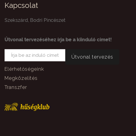
Kapcsolat
Szekszárd, Bodri Pincészet
Útvonal tervezéséhez írja be a kiinduló címet!
Elérhetőségeink
Megközelítés
Transzfer