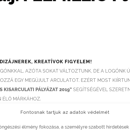
DIZÁJNEREK, KREATÍVOK FIGYELEM!
LOGÓNKKAL. AZÓTA SOKAT VÁLTOZTUNK, DE A LOGÓNK 
HOZZÁ EGY MEGÚJULT ARCULATOT. EZÉRT MOST KIÍRTU
S KISARCULATI PÁLYÁZAT 2019”
SEGÍTSÉGÉVEL SZERETN
N ÉLŐ MÁRKÁHOZ.
ES DESIGNEREK, GRAFIKUSOK, ARCULATTERVEZŐK, MŰV
Fontosnak tartjuk az adatok védelmét
LŐDŐ MÁRKÁNK HANGULATÁT MAGUKÉNAK ÉRZIK, ÉS M
RRA VETNI.
öngészési élmény fokozása, a személyre szabott hirdetések