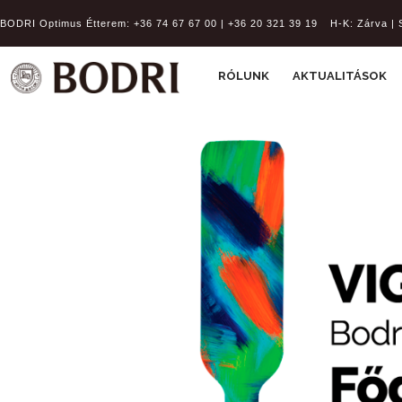
BODRI Optimus Étterem:
+36 74 67 67 00 | +36 20 321 39 19
H-K: Zárva | 
RÓLUNK
AKTUALITÁSOK