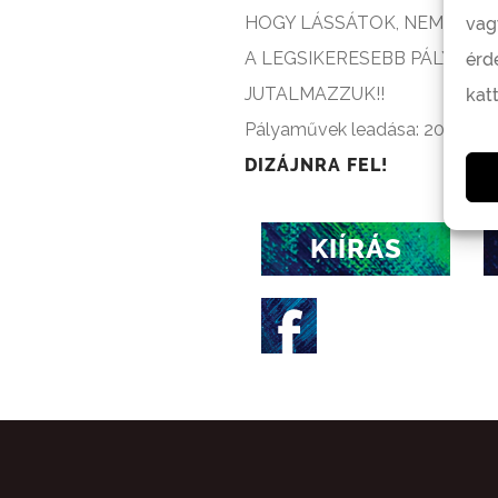
HOGY LÁSSÁTOK, NEM GONDO
vag
A LEGSIKERESEBB PÁLYÁZÓ
érd
JUTALMAZZUK!!
kat
Pályaművek leadása: 2019. ápril
DIZÁJNRA FEL!
KIÍRÁS