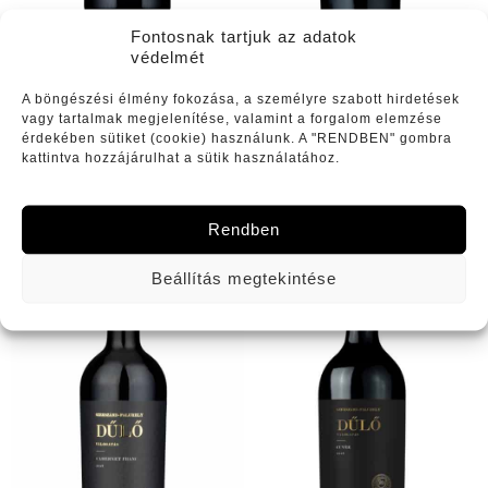
Fontosnak tartjuk az adatok
védelmét
Merlot Válogatás „Gurovica”
Szekszárdi Kadarka (2024)
A böngészési élmény fokozása, a személyre szabott hirdetések
(2022)
vagy tartalmak megjelenítése, valamint a forgalom elemzése
érdekében sütiket (cookie) használunk. A "RENDBEN" gombra
12050
Ft
2650
Ft
kattintva hozzájárulhat a sütik használatához.
Rendben
Beállítás megtekintése