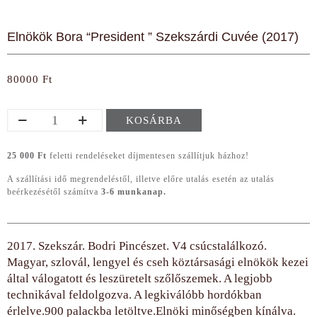
Elnökök Bora “President ” Szekszárdi Cuvée (2017)
80000
Ft
Elnökök
KOSÁRBA
Bora
"President
"
25 000 Ft
feletti rendeléseket díjmentesen szállítjuk házhoz!
Szekszárdi
A szállítási idő megrendeléstől, illetve előre utalás esetén az utalás
Cuvée
beérkezésétől számítva
3-6 munkanap.
(2017)
mennyiség
2017. Szekszár. Bodri Pincészet. V4 csúcstalálkozó.
Magyar, szlovál, lengyel és cseh köztársasági elnökök kezei
által válogatott és leszüretelt szőlőszemek. A legjobb
technikával feldolgozva. A legkiválóbb hordókban
érlelve.900 palackba letöltve.Elnöki minőségben kínálva.