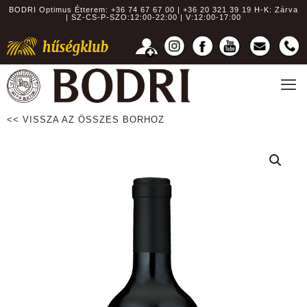
BODRI Optimus Étterem:
+36 74 67 67 00 | +36 20 321 39 19
H-K: Zárva
| SZ-CS-P-SZO:12:00-22:00 | V:12:00-17:00
<< VISSZA AZ ÖSSZES BORHOZ