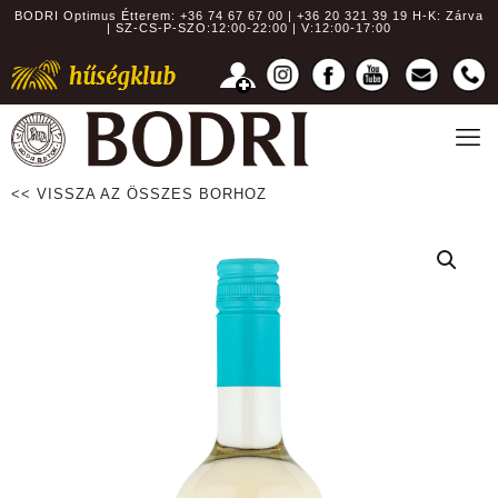
BODRI Optimus Étterem:
+36 74 67 67 00 | +36 20 321 39 19
H-K: Zárva
| SZ-CS-P-SZO:12:00-22:00 | V:12:00-17:00
<< VISSZA AZ ÖSSZES BORHOZ