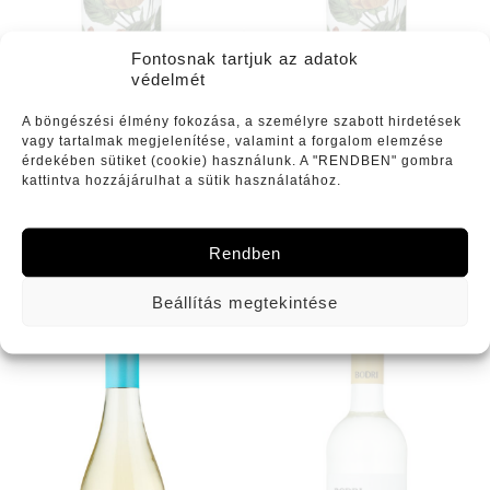
Fontosnak tartjuk az adatok
védelmét
A böngészési élmény fokozása, a személyre szabott hirdetések
vagy tartalmak megjelenítése, valamint a forgalom elemzése
érdekében sütiket (cookie) használunk. A "RENDBEN" gombra
kattintva hozzájárulhat a sütik használatához.
Szekszárdi Kadarka Fehér „Kati”
Szekszárdi Kadarka Fehér „Kati”
(2023)
(2023)
2350
Ft
2350
Ft
Rendben
Beállítás megtekintése