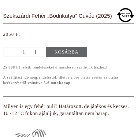
Szekszárdi Fehér „Bodrikutya” Cuvée (2025)
2050
Ft
Szekszárdi
KOSÁRBA
Fehér
„Bodrikutya”
Cuvée
25 000 Ft
feletti rendeléseket díjmentesen szállítjuk házhoz!
(2025)
A szállítási idő megrendeléstől, illetve előre utalás esetén az utalás
mennyiség
beérkezésétől számítva
3-6 munkanap.
Milyen is egy fehér puli? Határozott, de játékos és kecses.
10 -12 °C fokon ajánljuk, garantáltan nem harap.