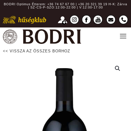
BODRI Optimus Étterem:
+36 74 67 67 00 | +36 20 321 39 19
H-K: Zárva
| SZ-CS-P-SZO:12:00-22:00 | V:12:00-17:00
<< VISSZA AZ ÖSSZES BORHOZ