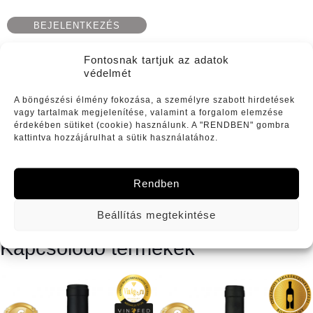
BEJELENTKEZÉS
Fontosnak tartjuk az adatok
REGISZTRÁCIÓ
védelmét
A böngészési élmény fokozása, a személyre szabott hirdetések
Leírás
vagy tartalmak megjelenítése, valamint a forgalom elemzése
érdekében sütiket (cookie) használunk. A "RENDBEN" gombra
kattintva hozzájárulhat a sütik használatához.
Rendben
Beállítás megtekintése
Kapcsolódó termékek