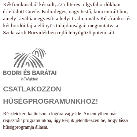
Kékfrankosából készült, 225 literes tölgyfahordókban
érlelődött Cuvée. Különleges, nagy testű, koncentrált bor,
amely kiválóan egyesíti a helyi tradicionális Kékfrankos és
két bordói fajta előnyös tulajdonságait megmutatva a
Szekszárdi Borvidékben rejlő lenyűgöző potenciált.
CSATLAKOZZON
HŰSÉGPROGRAMUNKHOZ!
Részletekért kattintson a logóra vagy ide. Amennyiben már
regisztrált programunkba, úgy kérjük jelentkezzen be, hogy lássa
hűségprogramja állását.