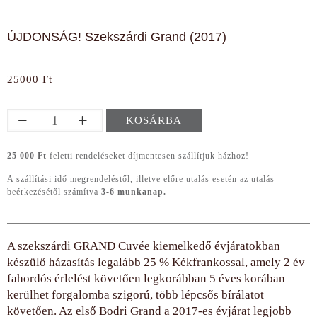
ÚJDONSÁG! Szekszárdi Grand (2017)
25000
Ft
ÚJDONSÁG!
KOSÁRBA
Szekszárdi
Grand
(2017)
25 000 Ft
feletti rendeléseket díjmentesen szállítjuk házhoz!
mennyiség
A szállítási idő megrendeléstől, illetve előre utalás esetén az utalás
beérkezésétől számítva
3-6 munkanap.
A szekszárdi GRAND Cuvée kiemelkedő évjáratokban
készülő házasítás legalább 25 % Kékfrankossal, amely 2 év
fahordós érlelést követően legkorábban 5 éves korában
kerülhet forgalomba szigorú, több lépcsős bírálatot
követően. Az első Bodri Grand a 2017-es évjárat legjobb