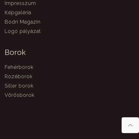
Impresszum
Képgaléria
Bodri Magazin
Logó pályázat
Borok
Fehérborok
Rozéborok
Siller borok
Vörösborok