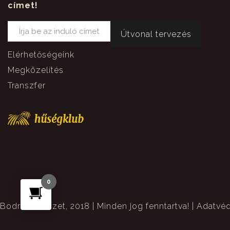
címet!
Elérhetőségeink
Megközelítés
Transzfer
0
Bodri Pincészet, 2018 | Minden jog fenntartva! |
Adatvéd