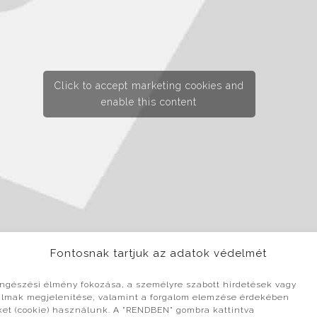
Click to accept marketing cookies and
enable this content
Fontosnak tartjuk az adatok védelmét
ngészési élmény fokozása, a személyre szabott hirdetések vagy
almak megjelenítése, valamint a forgalom elemzése érdekében
ket (cookie) használunk. A "RENDBEN" gombra kattintva