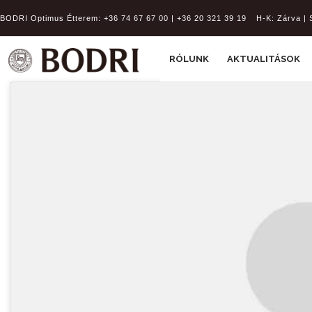
BODRI Optimus Étterem:
+36 74 67 67 00 | +36 20 321 39 19
H-K: Zárva | 
RÓLUNK
AKTUALITÁSOK