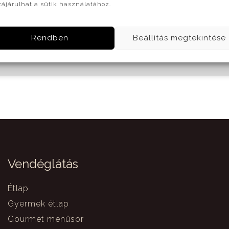
ájárulhat a sütik használatához.
Rendben
Beállítás megtekintése
Vendéglátás
Étlap
Gyermek étlap
Gourmet menüsor