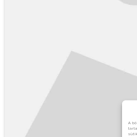
A bö
tart
süti