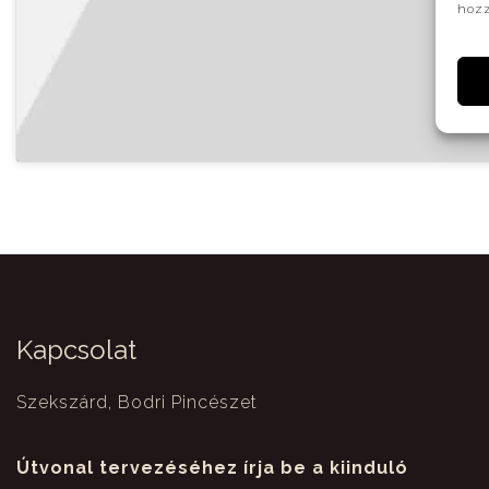
hozz
Kapcsolat
Szekszárd, Bodri Pincészet
Útvonal tervezéséhez írja be a kiinduló