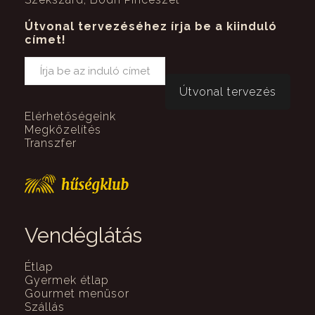
Útvonal tervezéséhez írja be a kiinduló
címet!
Elérhetőségeink
Megközelítés
Transzfer
Vendéglátás
Étlap
Gyermek étlap
Gourmet menüsor
Szállás