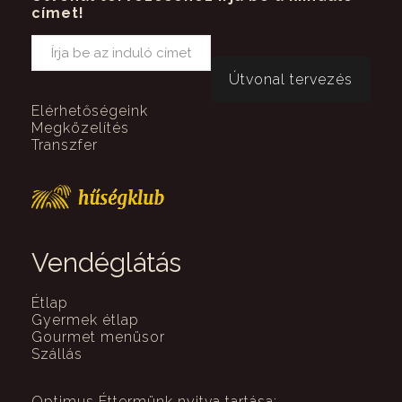
címet!
Elérhetőségeink
Megközelítés
Transzfer
Vendéglátás
Étlap
Gyermek étlap
Gourmet menüsor
Szállás
Optimus Éttermünk nyitva tartása: