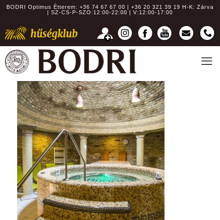
BODRI Optimus Étterem:
+36 74 67 67 00 | +36 20 321 39 19
H-K: Zárva
| SZ-CS-P-SZO:12:00-22:00 | V:12:00-17:00