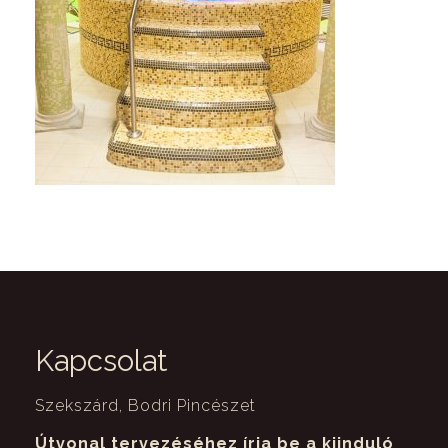
Kapcsolat
Szekszárd, Bodri Pincészet
Útvonal tervezéséhez írja be a kiinduló