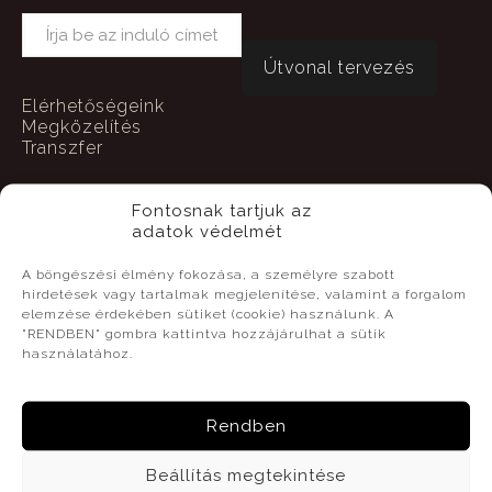
Elérhetőségeink
Megközelítés
Transzfer
Fontosnak tartjuk az
adatok védelmét
A böngészési élmény fokozása, a személyre szabott
Vendéglátás
hirdetések vagy tartalmak megjelenítése, valamint a forgalom
elemzése érdekében sütiket (cookie) használunk. A
"RENDBEN" gombra kattintva hozzájárulhat a sütik
Étlap
használatához.
Gyermek étlap
Gourmet menüsor
Szállás
Rendben
Optimus Éttermünk nyitva tartása:
Beállítás megtekintése
H-K: Zárva