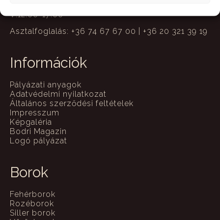
SZ-CS-P-SZO:12:00-22:00
V:12:00-17:00
Asztalfoglalás: +36 74 67 67 00 | +36 20 321 39 19
Információk
Pályázati anyagok
Adatvédelmi nyilatkozat
Általános szerződési feltételek
Impresszum
Képgaléria
Bodri Magazin
Logó pályázat
Borok
Fehérborok
Rozéborok
Siller borok