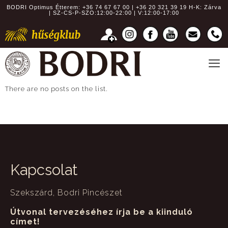
BODRI Optimus Étterem:
+36 74 67 67 00 | +36 20 321 39 19
H-K: Zárva
| SZ-CS-P-SZO:12:00-22:00 | V:12:00-17:00
There are no posts on the list.
Kapcsolat
Szekszárd, Bodri Pincészet
Útvonal tervezéséhez írja be a kiinduló
címet!