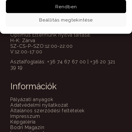
Étlap
Rendben
Gyermek étlap
Gourmet menüsor
Szállás
Beállítás megtekintése
Optimus Éttermünk nyitva tartása:
H-K: Zárva
SZ-CS-P-SZO:12:00-22:00
V:12:00-17:00
Asztalfoglalás: +36 74 67 67 00 | +36 20 321
39 19
Információk
Pályázati anyagok
Adatvédelmi nyilatkozat
Általános szerződési feltételek
Impresszum
Képgaléria
Bodri Magazin