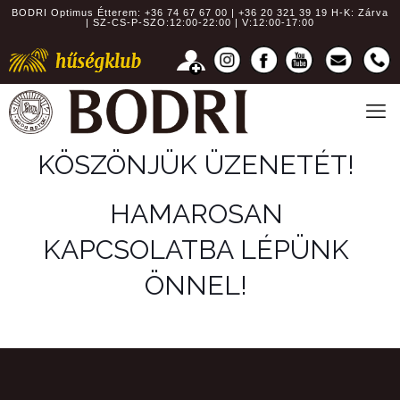
BODRI Optimus Étterem:
+36 74 67 67 00 | +36 20 321 39 19
H-K: Zárva
| SZ-CS-P-SZO:12:00-22:00 | V:12:00-17:00
KÖSZÖNJÜK ÜZENETÉT!
HAMAROSAN
KAPCSOLATBA LÉPÜNK
ÖNNEL!