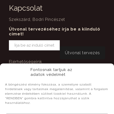
Kapcsolat
Szekszárd, Bodri Pincészet
Útvonal tervezéséhez írja be a kiinduló
címet!
Elérhetőségeink
Megközelítés
Fontosnak tartjuk az
Transzfer
adatok védelmét
A böngészési élmény fokozása, a személyre szabott
hirdetések vagy tartalmak megjelenítése, valamint a forgalom
elemzése érdekében sütiket (cookie) használunk. A
"RENDBEN" gombra kattintva hozzájárulhat a sütik
Vendéglátás
használatához.