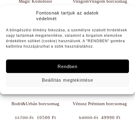
Magic Kóstolósor
VirágomVirágom borcsomag
Fontosnak tartjuk az adatok
Original
Current
Original
Curren
88700
Ft
75390
Ft
12300
Ft
10900
Ft
védelmét
price
price
price
price
was:
is:
was:
is:
A böngészési élmény fokozása, a személyre szabott hirdetések
88700 Ft.
75390 Ft.
12300 Ft.
10900 
vagy tartalmak megjelenítése, valamint a forgalom elemzése
érdekében sütiket (cookie) használunk. A "RENDBEN" gombra
kattintva hozzájárulhat a sütik használatához.
Rendben
Beállítás megtekintése
Bodri&Urbán borcsomag
Vénusz Prémium borcsomag
Original
Current
Original
Curren
11700
Ft
10500
Ft
64900
Ft
49990
Ft
price
price
price
price
was:
is:
was:
is: