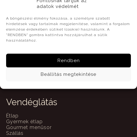
Fontosnak tartjuk az
adatok védelmét
Útvonal tervezéséhez írja be a kiinduló
címet!
A böngészési élmény fokozása, a személyre szabott
hirdetések vagy tartalmak megjelenítése, valamint a forgalom
elemzése érdekében sütiket (cookie) használunk. A
"RENDBEN" gombra kattintva hozzájárulhat a sütik
használatához.
Elérhetőségeink
Megközelítés
Rendben
Transzfer
Beállítás megtekintése
Vendéglátás
Étlap
Gyermek étlap
Gourmet menüsor
Szállás