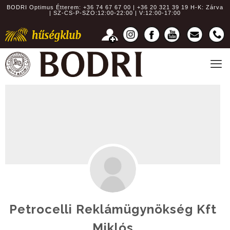
BODRI Optimus Étterem:
+36 74 67 67 00 | +36 20 321 39 19
H-K: Zárva
| SZ-CS-P-SZO:12:00-22:00 | V:12:00-17:00
Petrocelli Reklámügynökség Kft
Miklós