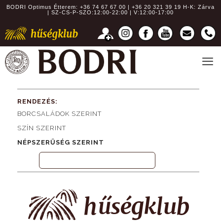
BODRI Optimus Étterem:
+36 74 67 67 00 | +36 20 321 39 19
H-K: Zárva
| SZ-CS-P-SZO:12:00-22:00 | V:12:00-17:00
RENDEZÉS:
BORCSALÁDOK SZERINT
SZÍN SZERINT
NÉPSZERŰSÉG SZERINT