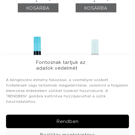
ETALON
"MANNA"
KOSÁRBA
KOSÁRBA
Cuvée
(2025)
(2023)
mennyiség
mennyiség
Fontosnak tartjuk az
adatok védelmét
A böngészési élmény fokozása, a személyre szabott
hirdetések vagy tartalmak megjelenítése, valamint a forgalom
elemzése érdekében sütiket (cookie) használunk. A
"RENDBEN" gombra kattintva hozzájárulhat a sütik
használatához.
Rendben
Szekszárdi Vörös „Civilis”
ÚJBOR! Szekszárdi
Beállítás megtekintése