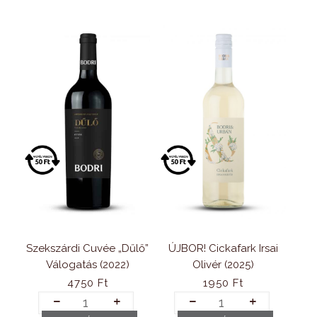
mennyiség
Szekszárdi Cuvée „Dűlő”
ÚJBOR! Cickafark Irsai
Válogatás (2022)
Olivér (2025)
4750
Ft
1950
Ft
Szekszárdi
ÚJBOR!
Cuvée
Cickafark