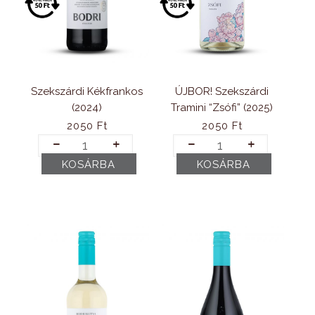
Szekszárdi Kékfrankos
ÚJBOR! Szekszárdi
(2024)
Tramini “Zsófi” (2025)
2050
Ft
2050
Ft
Szekszárdi
ÚJBOR!
Kékfrankos
Szekszárdi
KOSÁRBA
KOSÁRBA
(2024)
Tramini
mennyiség
"Zsófi"
(2025)
mennyiség