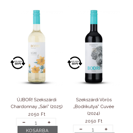
ÚJBOR! Szekszárdi
Szekszárdi Vörös
Chardonnay „Sári” (2025)
„Bodrikutya” Cuvée
(2024)
2050
Ft
ÚJBOR!
2050
Ft
Szekszárdi
Szekszárdi
KOSÁRBA
Chardonnay
Vörös