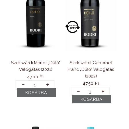
Szekszárdi Merlot „Dűlő”
Szekszárdi Cabernet
Válogatás (2021)
Franc „Dűlő” Válogatás
(2022)
4700
Ft
Szekszárdi
4750
Ft
Merlot
Szekszárdi
KOSÁRBA
„Dűlő”
Cabernet
Válogatás
KOSÁRBA
Franc
(2021)
„Dűlő”
mennyiség
Válogatás
(2022)
mennyiség