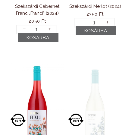
Szekszárdi Cabernet
Szekszárdi Merlot (2024)
Franc „Franci” (2024)
2350
Ft
Szekszárdi
2050
Ft
Merlot
Szekszárdi
KOSÁRBA
(2024)
Cabernet
KOSÁRBA
mennyiség
Franc
„Franci”
(2024)
mennyiség