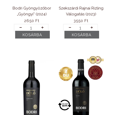
Szekszárdi Rajnai Rizling
Bodri Gyöngyözőbor
Válogatás (2023)
„Gyöngyi” (2024)
3550
Ft
2650
Ft
Szekszárdi
Bodri
Rajnai
Gyöngyözőbor
KOSÁRBA
KOSÁRBA
Rizling
„Gyöngyi”
Válogatás
(2024)
(2023)
mennyiség
mennyiség