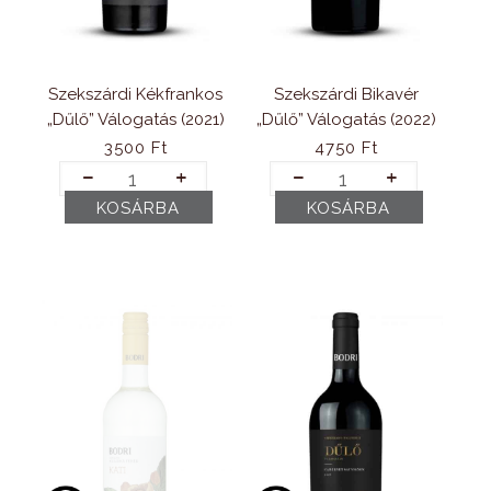
Szekszárdi Kékfrankos
Szekszárdi Bikavér
„Dűlő” Válogatás (2021)
„Dűlő” Válogatás (2022)
3500
Ft
4750
Ft
Szekszárdi
Szekszárdi
Kékfrankos
Bikavér
KOSÁRBA
KOSÁRBA
„Dűlő"
„Dűlő”
Válogatás
Válogatás
(2021)
(2022)
mennyiség
mennyiség