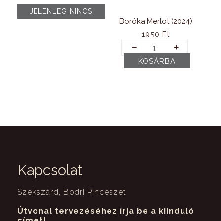
21500 Ft.
17900 Ft.
Boróka Merlot (2024)
1950
Ft
Boróka
Merlot
KOSÁRBA
(2024)
mennyiség
Kapcsolat
Szekszárd, Bodri Pincészet
Útvonal tervezéséhez írja be a kiinduló
címet!