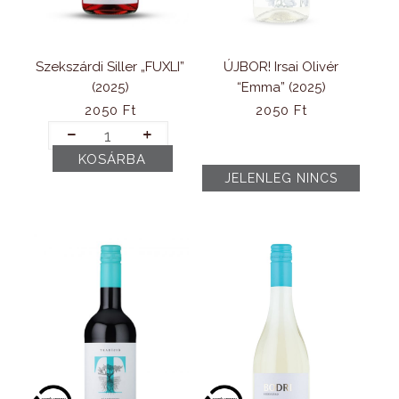
Szekszárdi Siller „FUXLI”
ÚJBOR! Irsai Olivér
(2025)
“Emma” (2025)
2050
Ft
2050
Ft
Szekszárdi
Siller
KOSÁRBA
„FUXLI”
(2025)
mennyiség