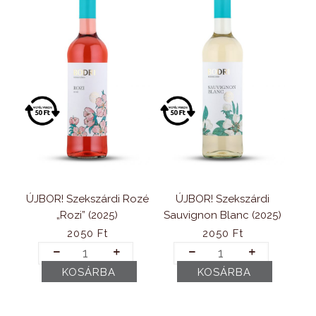
ÚJBOR! Szekszárdi Rozé
ÚJBOR! Szekszárdi
„Rozi” (2025)
Sauvignon Blanc (2025)
2050
Ft
2050
Ft
ÚJBOR!
ÚJBOR!
Szekszárdi
Szekszárdi
KOSÁRBA
KOSÁRBA
Rozé
Sauvignon
„Rozi”
Blanc
(2025)
(2025)
mennyiség
mennyiség