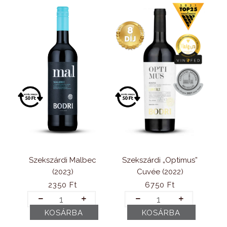
Szekszárdi „Optimus”
Szekszárdi Malbec
Cuvée (2022)
(2023)
6750
Ft
2350
Ft
Szekszárdi
Szekszárdi
„Optimus”
Malbec
KOSÁRBA
KOSÁRBA
Cuvée
(2023)
(2022)
mennyiség