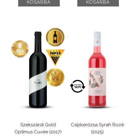
KOSÁRBA
KOSÁRBA
„Dűlő”
Irsai
Válogatás
Olivér
(2022)
(2025)
mennyiség
mennyiség
Szekszárdi Gold
Csipkerózsa Syrah Rozé
Optimus Cuvée (2017)
(2025)