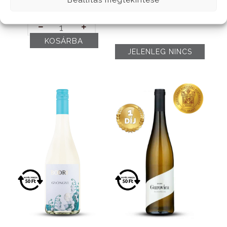
QV (2023)
Gúnár (2025)
2350
Ft
2250
Ft
Szekszárdi
Vörös
KOSÁRBA
„Civilis”
QV
(2023)
mennyiség