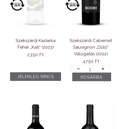
Szekszárdi Kadarka
Szekszárdi Cabernet
Fehér „Kati” (2023)
Sauvignon „Dűlő”
Válogatás (2022)
2350
Ft
4750
Ft
Szekszárdi
Cabernet
KOSÁRBA
Sauvignon
„Dűlő”
Válogatás
(2022)
mennyiség