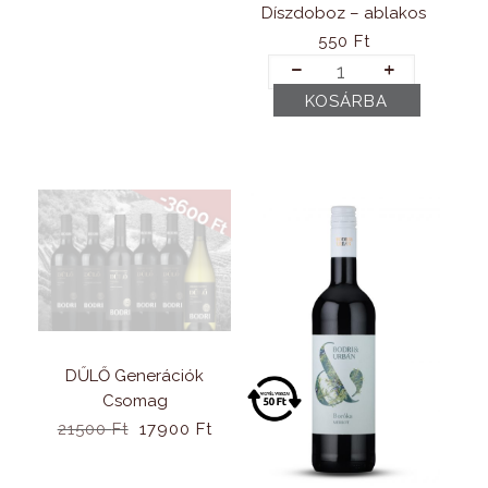
Díszdoboz – ablakos
550
Ft
Díszdoboz
-
KOSÁRBA
ablakos
mennyiség
DŰLŐ Generációk
Csomag
Original
Current
21500
Ft
17900
Ft
price
price
was:
is: