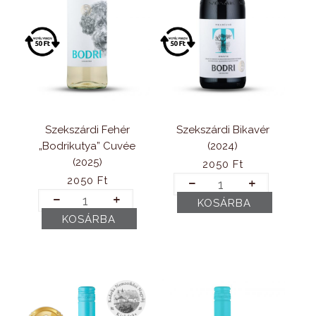
Szekszárdi Fehér
Szekszárdi Bikavér
„Bodrikutya” Cuvée
(2024)
(2025)
2050
Ft
Szekszárdi
2050
Ft
Bikavér
Szekszárdi
KOSÁRBA
(2024)
Fehér
KOSÁRBA
mennyiség
„Bodrikutya”
Cuvée
(2025)
mennyiség