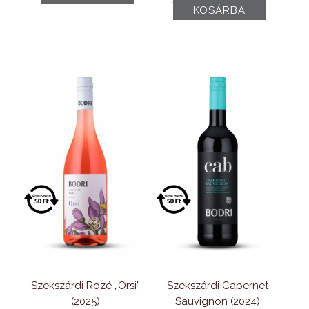
„Sári”
KOSÁRBA
„Bodrikutya”
(2025)
Cuvée
mennyiség
(2024)
mennyiség
Szekszárdi Rozé „Orsi”
Szekszárdi Cabernet
(2025)
Sauvignon (2024)