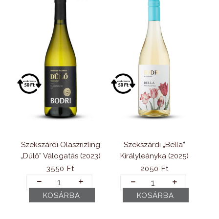
Szekszárdi Olaszrizling
Szekszárdi „Bella”
„Dűlő” Válogatás (2023)
Királyleányka (2025)
3550
Ft
2050
Ft
Szekszárdi
Szekszárdi
Olaszrizling
„Bella"
KOSÁRBA
KOSÁRBA
„Dűlő"
Királyleányka
Válogatás
(2025)
(2023)
mennyiség