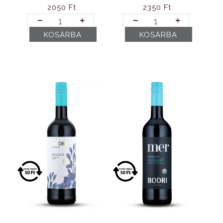
2050
Ft
2350
Ft
Szekszárdi
Szekszárdi
Rozé
Cabernet
KOSÁRBA
KOSÁRBA
„Orsi”
Sauvignon
(2025)
(2024)
mennyiség
mennyiség