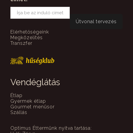
Elérhetőségeink
Megközelítés
Transzfer
Vendéglátás
Étlap
Gyermek étlap
Gourmet menüsor
Szállás
Optimus Éttermünk nyitva tartása: