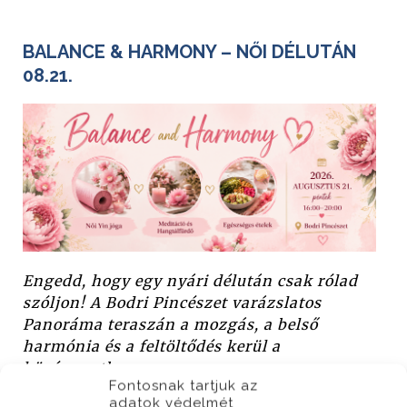
ÉLUTÁN
MUNKÁT KERESEL? MI MEG TÉGED.
k rólad
Optimus éttermünkbe a Csapat bővítésre
tos
keresünk tapasztalattal rendelkező
ső
SÉFHELYETTEST, SZAKÁCSOT és
FELSZOLGÁLÓT, akár azonnali kezdéssel.
Fontosnak tartjuk az
adatok védelmét