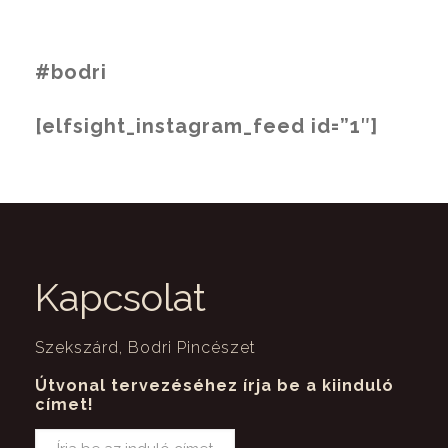
#bodri
[elfsight_instagram_feed id=”1″]
Kapcsolat
Szekszárd, Bodri Pincészet
Útvonal tervezéséhez írja be a kiinduló
címet!