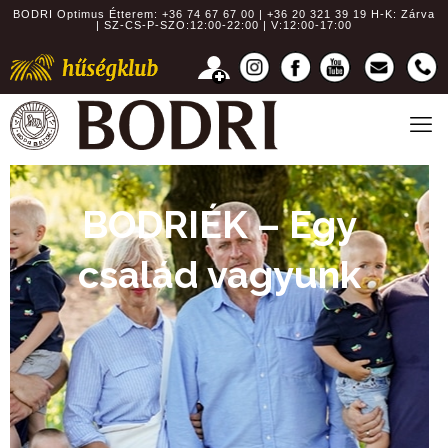
BODRI Optimus Étterem:
+36 74 67 67 00 | +36 20 321 39 19
H-K: Zárva
| SZ-CS-P-SZO:12:00-22:00 | V:12:00-17:00
BODRIÉK – Egy
család vagyunk