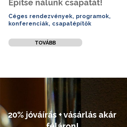
Építse nálunk csapatát!
Céges rendezvények, programok,
konferenciák, csapatépítők
TOVÁBB
20% jóváírás + vásárlás akár
féláron!