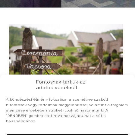
Fontosnak tartjuk az
adatok védelmét
A böngészési élmény fokozása, a személyre szabott
hirdetések vagy tartalmak megjelenítése, valamint a forgalom
elemzése érdekében sütiket (cookie) használunk. A
válasszon csodás
"RENDBEN" gombra kattintva hozzájárulhat a sütik
használatához.
esküvői helyszínt,