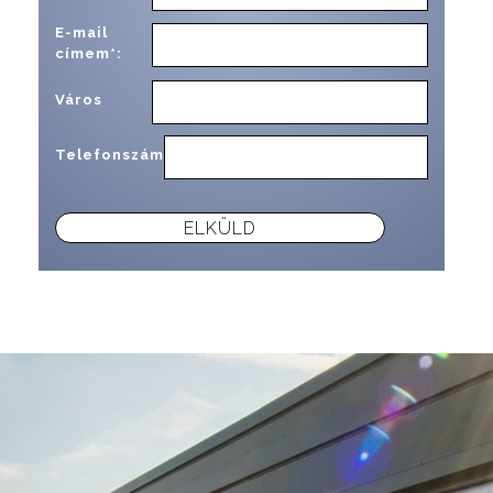
E-mail
címem*:
Város
Telefonszám