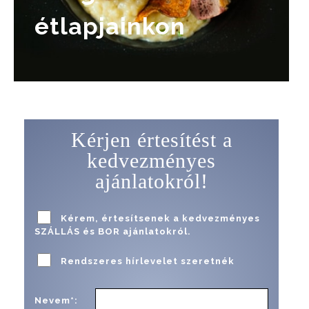
étlapjainkon
Kérjen értesítést a
kedvezményes
ajánlatokról!
Kérem, értesítsenek a kedvezményes
SZÁLLÁS és BOR ajánlatokról.
Rendszeres hírlevelet szeretnék
Nevem*: