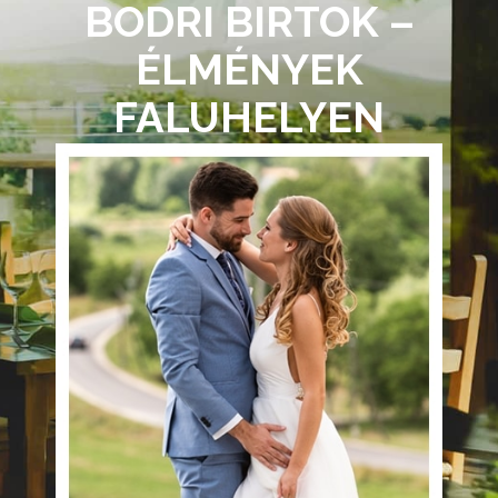
BODRI BIRTOK –
ÉLMÉNYEK
FALUHELYEN