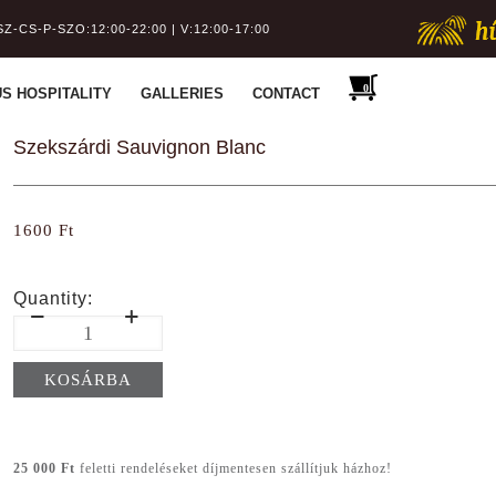
SZ-CS-P-SZO:12:00-22:00 | V:12:00-17:00
S HOSPITALITY
GALLERIES
CONTACT
Szekszárdi Sauvignon Blanc
1600
Ft
Szekszárdi
Sauvignon
Blanc
KOSÁRBA
quantity
25 000 Ft
feletti rendeléseket díjmentesen szállítjuk házhoz!