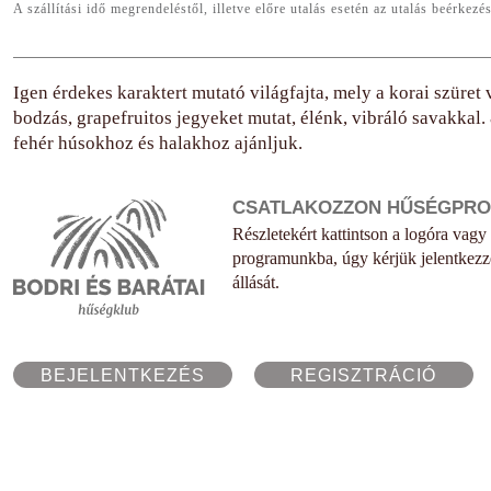
A szállítási idő megrendeléstől, illetve előre utalás esetén az utalás beérkez
Igen érdekes karaktert mutató világfajta, mely a korai szüret 
bodzás, grapefruitos jegyeket mutat, élénk, vibráló savakkal.
fehér húsokhoz és halakhoz ajánljuk.
CSATLAKOZZON HŰSÉGPR
Részletekért kattintson a logóra vagy
programunkba, úgy kérjük jelentkezz
állását.
BEJELENTKEZÉS
REGISZTRÁCIÓ