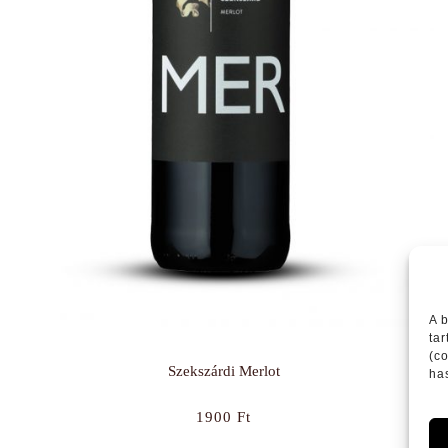
A 
ta
(c
Szekszárdi Merlot
ha
1900
Ft