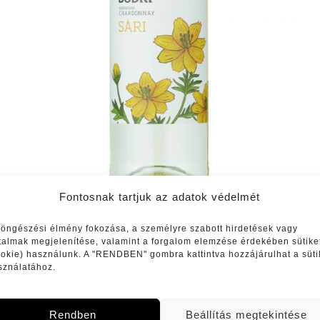
Fontosnak tartjuk az adatok védelmét
böngészési élmény fokozása, a személyre szabott hirdetések vagy
rtalmak megjelenítése, valamint a forgalom elemzése érdekében sütike
ookie) használunk. A "RENDBEN" gombra kattintva hozzájárulhat a süti
Szekszárdi Chardonnay „Sári”
sználatához.
1600
Ft
Rendben
Beállítás megtekintése