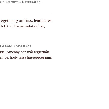
ésétől számítva
3-6 munkanap.
végett nagyon friss, lendületes
 8-10 °C fokon salátákhoz,
OGRAMUNKHOZ!
 ide. Amennyiben már regisztrált
en be, hogy lássa hűségprogramja