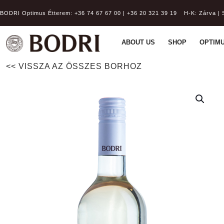
BODRI Optimus Étterem:
+36 74 67 67 00 | +36 20 321 39 19
H-K: Zárva | 
ABOUT US
SHOP
OPTIMU
<< VISSZA AZ ÖSSZES BORHOZ